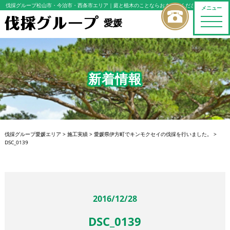
伐採グループ松山市・今治市・西条市エリア
｜庭と植木のことならおまかせください
メニュー
toggle
愛媛
naviga
新着情報
伐採グループ愛媛エリア
>
施工実績
>
愛媛県伊方町でキンモクセイの伐採を行いました。
>
DSC_0139
2016/12/28
DSC_0139