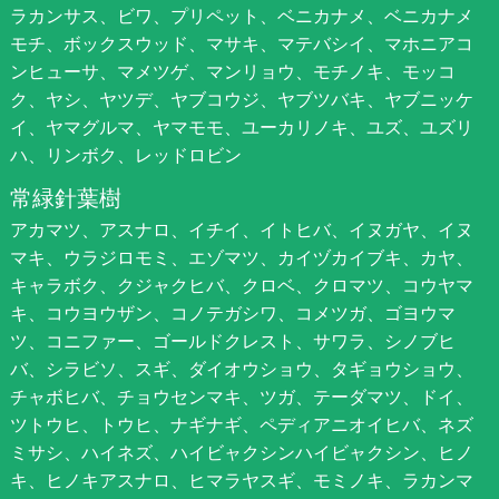
ラカンサス、ビワ、プリペット、ベニカナメ、ベニカナメ
モチ、ボックスウッド、マサキ、マテバシイ、マホニアコ
ンヒューサ、マメツゲ、マンリョウ、モチノキ、モッコ
ク、ヤシ、ヤツデ、ヤブコウジ、ヤブツバキ、ヤブニッケ
イ、ヤマグルマ、ヤマモモ、ユーカリノキ、ユズ、ユズリ
ハ、リンボク、レッドロビン
常緑針葉樹
アカマツ、アスナロ、イチイ、イトヒバ、イヌガヤ、イヌ
マキ、ウラジロモミ、エゾマツ、カイヅカイブキ、カヤ、
キャラボク、クジャクヒバ、クロベ、クロマツ、コウヤマ
キ、コウヨウザン、コノテガシワ、コメツガ、ゴヨウマ
ツ、コニファー、ゴールドクレスト、サワラ、シノブヒ
バ、シラビソ、スギ、ダイオウショウ、タギョウショウ、
チャボヒバ、チョウセンマキ、ツガ、テーダマツ、ドイ、
ツトウヒ、トウヒ、ナギナギ、ペディアニオイヒバ、ネズ
ミサシ、ハイネズ、ハイビャクシンハイビャクシン、ヒノ
キ、ヒノキアスナロ、ヒマラヤスギ、モミノキ、ラカンマ