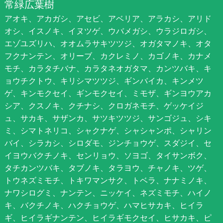
常緑広葉樹
アオキ、アカガシ、アセビ、アベリア、アラカシ、アリド
オシ、イスノキ、イヌツゲ、ウバメガシ、ウラジロガシ、
エゾユズリハ、オオムラサキツツジ、オガタマノキ、オタ
フクナンテン、オリーブ、カクレミノ、カゴノキ、カナメ
モチ、カラタチバナ、カラタネオガタマ、カンツバキ、キ
ョウチクトウ、キリシマツツジ、ギンバイカ、キンメツ
ゲ、キンモクセイ、ギンモクセイ、ミモザ、ギンヨウアカ
シア、クスノキ、クチナシ、クロガネモチ、ゲッケイジ
ュ、サカキ、サザンカ、サツキツツジ、サンゴジュ、シキ
ミ、シマトネリコ、シャクナゲ、シャシャンポ、シャリン
バイ、シラカシ、シロダモ、ジンチョウゲ、スダジイ、セ
イヨウバクチノキ、センリョウ、ソヨゴ、タイサンボク、
タチカンツバキ、タブノキ、タラヨウ、チャノキ、ツゲ、
トウネズミモチ、トキワマンサク、トベラ、ナナミノキ、
ナワシログミ、ナンテン、ニッケイ、ネズミモチ、ハイノ
キ、バクチノキ、ハクチョウゲ、ハマヒサカキ、ヒイラ
ギ、ヒイラギナンテン、ヒイラギモクセイ、ヒサカキ、ピ