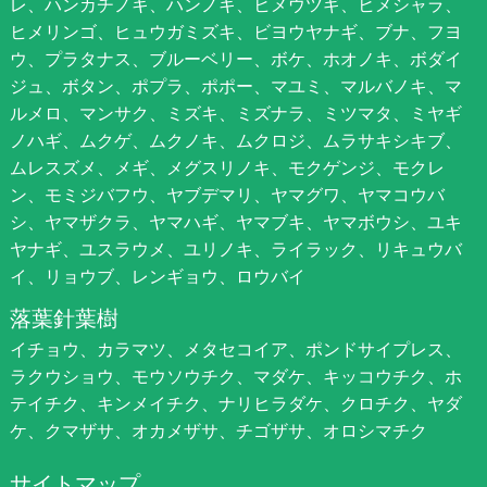
レ、ハンカチノキ、ハンノキ、ヒメウツギ、ヒメシャラ、
ヒメリンゴ、ヒュウガミズキ、ビヨウヤナギ、ブナ、フヨ
ウ、プラタナス、ブルーベリー、ボケ、ホオノキ、ボダイ
ジュ、ボタン、ポプラ、ポポー、マユミ、マルバノキ、マ
ルメロ、マンサク、ミズキ、ミズナラ、ミツマタ、ミヤギ
ノハギ、ムクゲ、ムクノキ、ムクロジ、ムラサキシキブ、
ムレスズメ、メギ、メグスリノキ、モクゲンジ、モクレ
ン、モミジバフウ、ヤブデマリ、ヤマグワ、ヤマコウバ
シ、ヤマザクラ、ヤマハギ、ヤマブキ、ヤマボウシ、ユキ
ヤナギ、ユスラウメ、ユリノキ、ライラック、リキュウバ
イ、リョウブ、レンギョウ、ロウバイ
落葉針葉樹
イチョウ、カラマツ、メタセコイア、ポンドサイプレス、
ラクウショウ、モウソウチク、マダケ、キッコウチク、ホ
テイチク、キンメイチク、ナリヒラダケ、クロチク、ヤダ
ケ、クマザサ、オカメザサ、チゴザサ、オロシマチク
サイトマップ