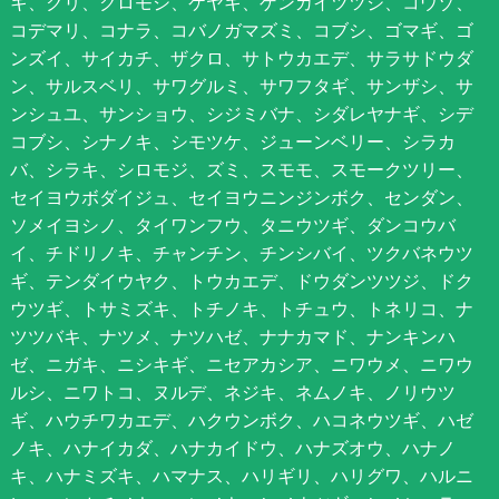
キ、クリ、クロモジ、ケヤキ、ゲンカイツツジ、コウゾ、
コデマリ、コナラ、コバノガマズミ、コブシ、ゴマギ、ゴ
ンズイ、サイカチ、ザクロ、サトウカエデ、サラサドウダ
ン、サルスベリ、サワグルミ、サワフタギ、サンザシ、サ
ンシュユ、サンショウ、シジミバナ、シダレヤナギ、シデ
コブシ、シナノキ、シモツケ、ジューンベリー、シラカ
バ、シラキ、シロモジ、ズミ、スモモ、スモークツリー、
セイヨウボダイジュ、セイヨウニンジンボク、センダン、
ソメイヨシノ、タイワンフウ、タニウツギ、ダンコウバ
イ、チドリノキ、チャンチン、チンシバイ、ツクバネウツ
ギ、テンダイウヤク、トウカエデ、ドウダンツツジ、ドク
ウツギ、トサミズキ、トチノキ、トチュウ、トネリコ、ナ
ツツバキ、ナツメ、ナツハゼ、ナナカマド、ナンキンハ
ゼ、ニガキ、ニシキギ、ニセアカシア、ニワウメ、ニワウ
ルシ、ニワトコ、ヌルデ、ネジキ、ネムノキ、ノリウツ
ギ、ハウチワカエデ、ハクウンボク、ハコネウツギ、ハゼ
ノキ、ハナイカダ、ハナカイドウ、ハナズオウ、ハナノ
キ、ハナミズキ、ハマナス、ハリギリ、ハリグワ、ハルニ