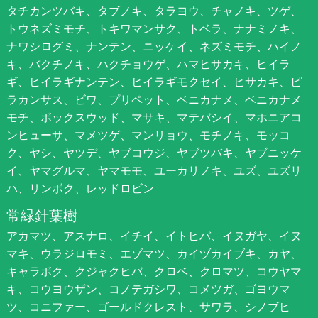
タチカンツバキ、タブノキ、タラヨウ、チャノキ、ツゲ、
トウネズミモチ、トキワマンサク、トベラ、ナナミノキ、
ナワシログミ、ナンテン、ニッケイ、ネズミモチ、ハイノ
キ、バクチノキ、ハクチョウゲ、ハマヒサカキ、ヒイラ
ギ、ヒイラギナンテン、ヒイラギモクセイ、ヒサカキ、ピ
ラカンサス、ビワ、プリペット、ベニカナメ、ベニカナメ
モチ、ボックスウッド、マサキ、マテバシイ、マホニアコ
ンヒューサ、マメツゲ、マンリョウ、モチノキ、モッコ
ク、ヤシ、ヤツデ、ヤブコウジ、ヤブツバキ、ヤブニッケ
イ、ヤマグルマ、ヤマモモ、ユーカリノキ、ユズ、ユズリ
ハ、リンボク、レッドロビン
常緑針葉樹
アカマツ、アスナロ、イチイ、イトヒバ、イヌガヤ、イヌ
マキ、ウラジロモミ、エゾマツ、カイヅカイブキ、カヤ、
キャラボク、クジャクヒバ、クロベ、クロマツ、コウヤマ
キ、コウヨウザン、コノテガシワ、コメツガ、ゴヨウマ
ツ、コニファー、ゴールドクレスト、サワラ、シノブヒ