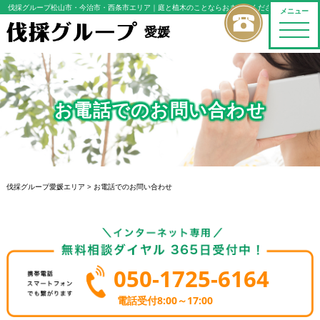
伐採グループ松山市・今治市・西条市エリア
｜庭と植木のことならおまかせください
メニュー
toggle
愛媛
naviga
お電話でのお問い合わせ
伐採グループ愛媛エリア
>
お電話でのお問い合わせ
050-1725-6164
電話受付8:00～17:00