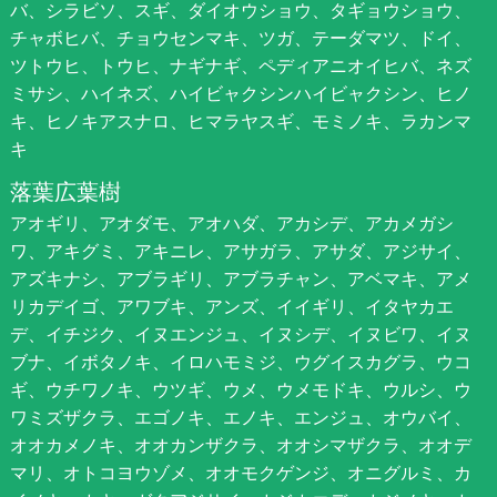
バ、シラビソ、スギ、ダイオウショウ、タギョウショウ、
チャボヒバ、チョウセンマキ、ツガ、テーダマツ、ドイ、
ツトウヒ、トウヒ、ナギナギ、ペディアニオイヒバ、ネズ
ミサシ、ハイネズ、ハイビャクシンハイビャクシン、ヒノ
キ、ヒノキアスナロ、ヒマラヤスギ、モミノキ、ラカンマ
キ
落葉広葉樹
アオギリ、アオダモ、アオハダ、アカシデ、アカメガシ
ワ、アキグミ、アキニレ、アサガラ、アサダ、アジサイ、
アズキナシ、アブラギリ、アブラチャン、アベマキ、アメ
リカデイゴ、アワブキ、アンズ、イイギリ、イタヤカエ
デ、イチジク、イヌエンジュ、イヌシデ、イヌビワ、イヌ
ブナ、イボタノキ、イロハモミジ、ウグイスカグラ、ウコ
ギ、ウチワノキ、ウツギ、ウメ、ウメモドキ、ウルシ、ウ
ワミズザクラ、エゴノキ、エノキ、エンジュ、オウバイ、
オオカメノキ、オオカンザクラ、オオシマザクラ、オオデ
マリ、オトコヨウゾメ、オオモクゲンジ、オニグルミ、カ