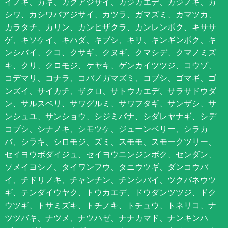
イノキ、カキ、ガクアジサイ、カジカエデ、カジノキ、カ
シワ、カシワバアジサイ、カツラ、ガマズミ、カマツカ、
カラタチ、カリン、カンヒザクラ、カンレンボク、キササ
ゲ、キソケイ、キハダ、キブシ、キリ、キンギンボク、キ
ンシバイ、クコ、クサギ、クヌギ、クマシデ、クマノミズ
キ、クリ、クロモジ、ケヤキ、ゲンカイツツジ、コウゾ、
コデマリ、コナラ、コバノガマズミ、コブシ、ゴマギ、ゴ
ンズイ、サイカチ、ザクロ、サトウカエデ、サラサドウダ
ン、サルスベリ、サワグルミ、サワフタギ、サンザシ、サ
ンシュユ、サンショウ、シジミバナ、シダレヤナギ、シデ
コブシ、シナノキ、シモツケ、ジューンベリー、シラカ
バ、シラキ、シロモジ、ズミ、スモモ、スモークツリー、
セイヨウボダイジュ、セイヨウニンジンボク、センダン、
ソメイヨシノ、タイワンフウ、タニウツギ、ダンコウバ
イ、チドリノキ、チャンチン、チンシバイ、ツクバネウツ
ギ、テンダイウヤク、トウカエデ、ドウダンツツジ、ドク
ウツギ、トサミズキ、トチノキ、トチュウ、トネリコ、ナ
ツツバキ、ナツメ、ナツハゼ、ナナカマド、ナンキンハ