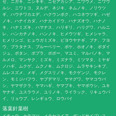
ゼ、ニガキ、ニシキギ、ニセアカシア、ニワウメ、ニワウ
ルシ、ニワトコ、ヌルデ、ネジキ、ネムノキ、ノリウツ
ギ、ハウチワカエデ、ハクウンボク、ハコネウツギ、ハゼ
ノキ、ハナイカダ、ハナカイドウ、ハナズオウ、ハナノ
キ、ハナミズキ、ハマナス、ハリギリ、ハリグワ、ハルニ
レ、ハンカチノキ、ハンノキ、ヒメウツギ、ヒメシャラ、
ヒメリンゴ、ヒュウガミズキ、ビヨウヤナギ、ブナ、フヨ
ウ、プラタナス、ブルーベリー、ボケ、ホオノキ、ボダイ
ジュ、ボタン、ポプラ、ポポー、マユミ、マルバノキ、マ
ルメロ、マンサク、ミズキ、ミズナラ、ミツマタ、ミヤギ
ノハギ、ムクゲ、ムクノキ、ムクロジ、ムラサキシキブ、
ムレスズメ、メギ、メグスリノキ、モクゲンジ、モクレ
ン、モミジバフウ、ヤブデマリ、ヤマグワ、ヤマコウバ
シ、ヤマザクラ、ヤマハギ、ヤマブキ、ヤマボウシ、ユキ
ヤナギ、ユスラウメ、ユリノキ、ライラック、リキュウバ
イ、リョウブ、レンギョウ、ロウバイ
落葉針葉樹
イチョウ、カラマツ、メタセコイア、ポンドサイプレス、