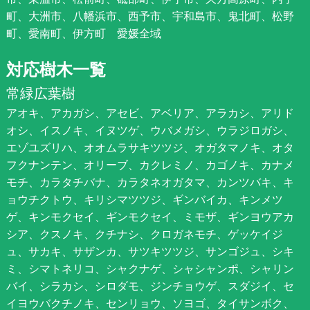
町、大洲市、八幡浜市、西予市、宇和島市、鬼北町、松野
町、愛南町、伊方町 愛媛全域
対応樹木一覧
常緑広葉樹
アオキ、アカガシ、アセビ、アベリア、アラカシ、アリド
オシ、イスノキ、イヌツゲ、ウバメガシ、ウラジロガシ、
エゾユズリハ、オオムラサキツツジ、オガタマノキ、オタ
フクナンテン、オリーブ、カクレミノ、カゴノキ、カナメ
モチ、カラタチバナ、カラタネオガタマ、カンツバキ、キ
ョウチクトウ、キリシマツツジ、ギンバイカ、キンメツ
ゲ、キンモクセイ、ギンモクセイ、ミモザ、ギンヨウアカ
シア、クスノキ、クチナシ、クロガネモチ、ゲッケイジ
ュ、サカキ、サザンカ、サツキツツジ、サンゴジュ、シキ
ミ、シマトネリコ、シャクナゲ、シャシャンポ、シャリン
バイ、シラカシ、シロダモ、ジンチョウゲ、スダジイ、セ
イヨウバクチノキ、センリョウ、ソヨゴ、タイサンボク、