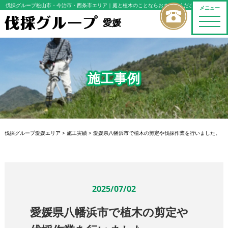
伐採グループ松山市・今治市・西条市エリア
｜庭と植木のことならおまかせください
メニュー
toggle
愛媛
naviga
施工事例
伐採グループ愛媛エリア
>
施工実績
>
愛媛県八幡浜市で植木の剪定や伐採作業を行いました。
2025/07/02
愛媛県八幡浜市で植木の剪定や