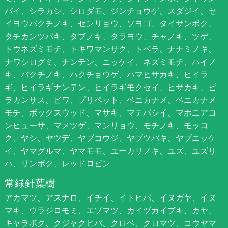
バイ、シラカシ、シロダモ、ジンチョウゲ、スダジイ、セ
イヨウバクチノキ、センリョウ、ソヨゴ、タイサンボク、
タチカンツバキ、タブノキ、タラヨウ、チャノキ、ツゲ、
トウネズミモチ、トキワマンサク、トベラ、ナナミノキ、
ナワシログミ、ナンテン、ニッケイ、ネズミモチ、ハイノ
キ、バクチノキ、ハクチョウゲ、ハマヒサカキ、ヒイラ
ギ、ヒイラギナンテン、ヒイラギモクセイ、ヒサカキ、ピ
ラカンサス、ビワ、プリペット、ベニカナメ、ベニカナメ
モチ、ボックスウッド、マサキ、マテバシイ、マホニアコ
ンヒューサ、マメツゲ、マンリョウ、モチノキ、モッコ
ク、ヤシ、ヤツデ、ヤブコウジ、ヤブツバキ、ヤブニッケ
イ、ヤマグルマ、ヤマモモ、ユーカリノキ、ユズ、ユズリ
ハ、リンボク、レッドロビン
常緑針葉樹
アカマツ、アスナロ、イチイ、イトヒバ、イヌガヤ、イヌ
マキ、ウラジロモミ、エゾマツ、カイヅカイブキ、カヤ、
キャラボク、クジャクヒバ、クロベ、クロマツ、コウヤマ