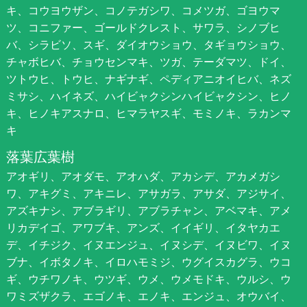
キ、コウヨウザン、コノテガシワ、コメツガ、ゴヨウマ
ツ、コニファー、ゴールドクレスト、サワラ、シノブヒ
バ、シラビソ、スギ、ダイオウショウ、タギョウショウ、
チャボヒバ、チョウセンマキ、ツガ、テーダマツ、ドイ、
ツトウヒ、トウヒ、ナギナギ、ペディアニオイヒバ、ネズ
ミサシ、ハイネズ、ハイビャクシンハイビャクシン、ヒノ
キ、ヒノキアスナロ、ヒマラヤスギ、モミノキ、ラカンマ
キ
落葉広葉樹
アオギリ、アオダモ、アオハダ、アカシデ、アカメガシ
ワ、アキグミ、アキニレ、アサガラ、アサダ、アジサイ、
アズキナシ、アブラギリ、アブラチャン、アベマキ、アメ
リカデイゴ、アワブキ、アンズ、イイギリ、イタヤカエ
デ、イチジク、イヌエンジュ、イヌシデ、イヌビワ、イヌ
ブナ、イボタノキ、イロハモミジ、ウグイスカグラ、ウコ
ギ、ウチワノキ、ウツギ、ウメ、ウメモドキ、ウルシ、ウ
ワミズザクラ、エゴノキ、エノキ、エンジュ、オウバイ、