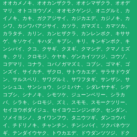
オオカメノキ、オオカンザクラ、オオシマザクラ、オオデ
マリ、オトコヨウゾメ、オオモクゲンジ、オニグルミ、カ
イノキ、カキ、ガクアジサイ、カジカエデ、カジノキ、カ
シワ、カシワバアジサイ、カツラ、ガマズミ、カマツカ、
カラタチ、カリン、カンヒザクラ、カンレンボク、キササ
ゲ、キソケイ、キハダ、キブシ、キリ、キンギンボク、キ
ンシバイ、クコ、クサギ、クヌギ、クマシデ、クマノミズ
キ、クリ、クロモジ、ケヤキ、ゲンカイツツジ、コウゾ、
コデマリ、コナラ、コバノガマズミ、コブシ、ゴマギ、ゴ
ンズイ、サイカチ、ザクロ、サトウカエデ、サラサドウダ
ン、サルスベリ、サワグルミ、サワフタギ、サンザシ、サ
ンシュユ、サンショウ、シジミバナ、シダレヤナギ、シデ
コブシ、シナノキ、シモツケ、ジューンベリー、シラカ
バ、シラキ、シロモジ、ズミ、スモモ、スモークツリー、
セイヨウボダイジュ、セイヨウニンジンボク、センダン、
ソメイヨシノ、タイワンフウ、タニウツギ、ダンコウバ
イ、チドリノキ、チャンチン、チンシバイ、ツクバネウツ
ギ、テンダイウヤク、トウカエデ、ドウダンツツジ、ドク