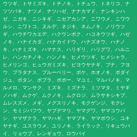
ウツギ、トサミズキ、トチノキ、トチュウ、トネリコ、ナ
ツツバキ、ナツメ、ナツハゼ、ナナカマド、ナンキンハ
ゼ、ニガキ、ニシキギ、ニセアカシア、ニワウメ、ニワウ
ルシ、ニワトコ、ヌルデ、ネジキ、ネムノキ、ノリウツ
ギ、ハウチワカエデ、ハクウンボク、ハコネウツギ、ハゼ
ノキ、ハナイカダ、ハナカイドウ、ハナズオウ、ハナノ
キ、ハナミズキ、ハマナス、ハリギリ、ハリグワ、ハルニ
レ、ハンカチノキ、ハンノキ、ヒメウツギ、ヒメシャラ、
ヒメリンゴ、ヒュウガミズキ、ビヨウヤナギ、ブナ、フヨ
ウ、プラタナス、ブルーベリー、ボケ、ホオノキ、ボダイ
ジュ、ボタン、ポプラ、ポポー、マユミ、マルバノキ、マ
ルメロ、マンサク、ミズキ、ミズナラ、ミツマタ、ミヤギ
ノハギ、ムクゲ、ムクノキ、ムクロジ、ムラサキシキブ、
ムレスズメ、メギ、メグスリノキ、モクゲンジ、モクレ
ン、モミジバフウ、ヤブデマリ、ヤマグワ、ヤマコウバ
シ、ヤマザクラ、ヤマハギ、ヤマブキ、ヤマボウシ、ユキ
ヤナギ、ユスラウメ、ユリノキ、ライラック、リキュウバ
イ、リョウブ、レンギョウ、ロウバイ