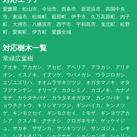
愛媛県：松山市、今治市、西条市、新居浜市、四国中央
市、東温市、松前町、砥部町、伊予市、久万高原町、内子
町、大洲市、八幡浜市、西予市、宇和島市、鬼北町、松野
町、愛南町、伊方町 愛媛全域
対応樹木一覧
常緑広葉樹
アオキ、アカガシ、アセビ、アベリア、アラカシ、アリド
オシ、イスノキ、イヌツゲ、ウバメガシ、ウラジロガシ、
エゾユズリハ、オオムラサキツツジ、オガタマノキ、オタ
フクナンテン、オリーブ、カクレミノ、カゴノキ、カナメ
モチ、カラタチバナ、カラタネオガタマ、カンツバキ、キ
ョウチクトウ、キリシマツツジ、ギンバイカ、キンメツ
ゲ、キンモクセイ、ギンモクセイ、ミモザ、ギンヨウアカ
シア、クスノキ、クチナシ、クロガネモチ、ゲッケイジ
ュ、サカキ、サザンカ、サツキツツジ、サンゴジュ、シキ
ミ、シマトネリコ、シャクナゲ、シャシャンポ、シャリン