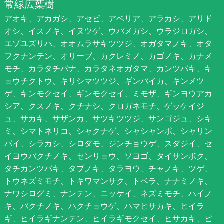
常緑広葉樹
アオキ、アカガシ、アセビ、アベリア、アラカシ、アリド
オシ、イスノキ、イヌツゲ、ウバメガシ、ウラジロガシ、
エゾユズリハ、オオムラサキツツジ、オガタマノキ、オタ
フクナンテン、オリーブ、カクレミノ、カゴノキ、カナメ
モチ、カラタチバナ、カラタネオガタマ、カンツバキ、キ
ョウチクトウ、キリシマツツジ、ギンバイカ、キンメツ
ゲ、キンモクセイ、ギンモクセイ、ミモザ、ギンヨウアカ
シア、クスノキ、クチナシ、クロガネモチ、ゲッケイジ
ュ、サカキ、サザンカ、サツキツツジ、サンゴジュ、シキ
ミ、シマトネリコ、シャクナゲ、シャシャンポ、シャリン
バイ、シラカシ、シロダモ、ジンチョウゲ、スダジイ、セ
イヨウバクチノキ、センリョウ、ソヨゴ、タイサンボク、
タチカンツバキ、タブノキ、タラヨウ、チャノキ、ツゲ、
トウネズミモチ、トキワマンサク、トベラ、ナナミノキ、
ナワシログミ、ナンテン、ニッケイ、ネズミモチ、ハイノ
キ、バクチノキ、ハクチョウゲ、ハマヒサカキ、ヒイラ
ギ、ヒイラギナンテン、ヒイラギモクセイ、ヒサカキ、ピ