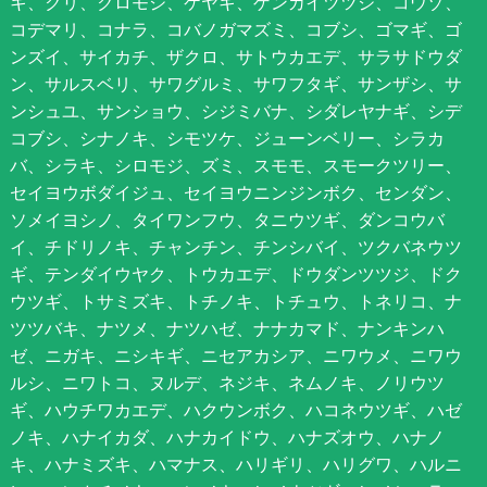
キ、クリ、クロモジ、ケヤキ、ゲンカイツツジ、コウゾ、
コデマリ、コナラ、コバノガマズミ、コブシ、ゴマギ、ゴ
ンズイ、サイカチ、ザクロ、サトウカエデ、サラサドウダ
ン、サルスベリ、サワグルミ、サワフタギ、サンザシ、サ
ンシュユ、サンショウ、シジミバナ、シダレヤナギ、シデ
コブシ、シナノキ、シモツケ、ジューンベリー、シラカ
バ、シラキ、シロモジ、ズミ、スモモ、スモークツリー、
セイヨウボダイジュ、セイヨウニンジンボク、センダン、
ソメイヨシノ、タイワンフウ、タニウツギ、ダンコウバ
イ、チドリノキ、チャンチン、チンシバイ、ツクバネウツ
ギ、テンダイウヤク、トウカエデ、ドウダンツツジ、ドク
ウツギ、トサミズキ、トチノキ、トチュウ、トネリコ、ナ
ツツバキ、ナツメ、ナツハゼ、ナナカマド、ナンキンハ
ゼ、ニガキ、ニシキギ、ニセアカシア、ニワウメ、ニワウ
ルシ、ニワトコ、ヌルデ、ネジキ、ネムノキ、ノリウツ
ギ、ハウチワカエデ、ハクウンボク、ハコネウツギ、ハゼ
ノキ、ハナイカダ、ハナカイドウ、ハナズオウ、ハナノ
キ、ハナミズキ、ハマナス、ハリギリ、ハリグワ、ハルニ