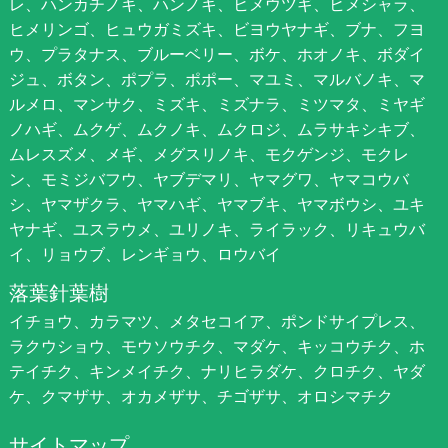
レ、ハンカチノキ、ハンノキ、ヒメウツギ、ヒメシャラ、
ヒメリンゴ、ヒュウガミズキ、ビヨウヤナギ、ブナ、フヨ
ウ、プラタナス、ブルーベリー、ボケ、ホオノキ、ボダイ
ジュ、ボタン、ポプラ、ポポー、マユミ、マルバノキ、マ
ルメロ、マンサク、ミズキ、ミズナラ、ミツマタ、ミヤギ
ノハギ、ムクゲ、ムクノキ、ムクロジ、ムラサキシキブ、
ムレスズメ、メギ、メグスリノキ、モクゲンジ、モクレ
ン、モミジバフウ、ヤブデマリ、ヤマグワ、ヤマコウバ
シ、ヤマザクラ、ヤマハギ、ヤマブキ、ヤマボウシ、ユキ
ヤナギ、ユスラウメ、ユリノキ、ライラック、リキュウバ
イ、リョウブ、レンギョウ、ロウバイ
落葉針葉樹
イチョウ、カラマツ、メタセコイア、ポンドサイプレス、
ラクウショウ、モウソウチク、マダケ、キッコウチク、ホ
テイチク、キンメイチク、ナリヒラダケ、クロチク、ヤダ
ケ、クマザサ、オカメザサ、チゴザサ、オロシマチク
サイトマップ