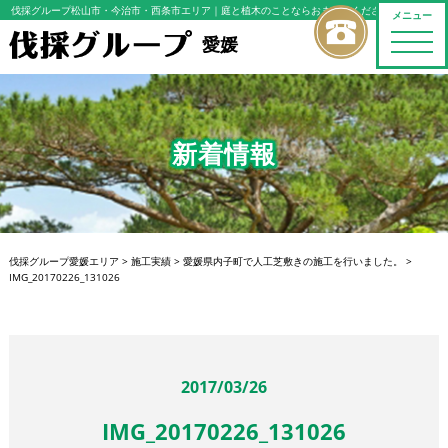
伐採グループ松山市・今治市・西条市エリア
｜庭と植木のことならおまかせください
メニュー
toggle
愛媛
naviga
新着情報
伐採グループ愛媛エリア
>
施工実績
>
愛媛県内子町で人工芝敷きの施工を行いました。
>
IMG_20170226_131026
2017/03/26
IMG_20170226_131026