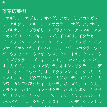
キ
落葉広葉樹
アオギリ、アオダモ、アオハダ、アカシデ、アカメガシ
ワ、アキグミ、アキニレ、アサガラ、アサダ、アジサイ、
アズキナシ、アブラギリ、アブラチャン、アベマキ、アメ
リカデイゴ、アワブキ、アンズ、イイギリ、イタヤカエ
デ、イチジク、イヌエンジュ、イヌシデ、イヌビワ、イヌ
ブナ、イボタノキ、イロハモミジ、ウグイスカグラ、ウコ
ギ、ウチワノキ、ウツギ、ウメ、ウメモドキ、ウルシ、ウ
ワミズザクラ、エゴノキ、エノキ、エンジュ、オウバイ、
オオカメノキ、オオカンザクラ、オオシマザクラ、オオデ
マリ、オトコヨウゾメ、オオモクゲンジ、オニグルミ、カ
イノキ、カキ、ガクアジサイ、カジカエデ、カジノキ、カ
シワ、カシワバアジサイ、カツラ、ガマズミ、カマツカ、
カラタチ、カリン、カンヒザクラ、カンレンボク、キササ
ゲ、キソケイ、キハダ、キブシ、キリ、キンギンボク、キ
ンシバイ、クコ、クサギ、クヌギ、クマシデ、クマノミズ