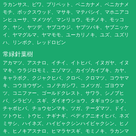
ラカンサス、ビワ、プリペット、ベニカナメ、ベニカナメ
モチ、ボックスウッド、マサキ、マテバシイ、マホニアコ
ンヒューサ、マメツゲ、マンリョウ、モチノキ、モッコ
ク、ヤシ、ヤツデ、ヤブコウジ、ヤブツバキ、ヤブニッケ
イ、ヤマグルマ、ヤマモモ、ユーカリノキ、ユズ、ユズリ
ハ、リンボク、レッドロビン
常緑針葉樹
アカマツ、アスナロ、イチイ、イトヒバ、イヌガヤ、イヌ
マキ、ウラジロモミ、エゾマツ、カイヅカイブキ、カヤ、
キャラボク、クジャクヒバ、クロベ、クロマツ、コウヤマ
キ、コウヨウザン、コノテガシワ、コメツガ、ゴヨウマ
ツ、コニファー、ゴールドクレスト、サワラ、シノブヒ
バ、シラビソ、スギ、ダイオウショウ、タギョウショウ、
チャボヒバ、チョウセンマキ、ツガ、テーダマツ、ドイ、
ツトウヒ、トウヒ、ナギナギ、ペディアニオイヒバ、ネズ
ミサシ、ハイネズ、ハイビャクシンハイビャクシン、ヒノ
キ、ヒノキアスナロ、ヒマラヤスギ、モミノキ、ラカンマ