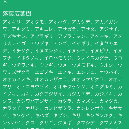
キ
落葉広葉樹
アオギリ、アオダモ、アオハダ、アカシデ、アカメガシ
ワ、アキグミ、アキニレ、アサガラ、アサダ、アジサイ、
アズキナシ、アブラギリ、アブラチャン、アベマキ、アメ
リカデイゴ、アワブキ、アンズ、イイギリ、イタヤカエ
デ、イチジク、イヌエンジュ、イヌシデ、イヌビワ、イヌ
ブナ、イボタノキ、イロハモミジ、ウグイスカグラ、ウコ
ギ、ウチワノキ、ウツギ、ウメ、ウメモドキ、ウルシ、ウ
ワミズザクラ、エゴノキ、エノキ、エンジュ、オウバイ、
オオカメノキ、オオカンザクラ、オオシマザクラ、オオデ
マリ、オトコヨウゾメ、オオモクゲンジ、オニグルミ、カ
イノキ、カキ、ガクアジサイ、カジカエデ、カジノキ、カ
シワ、カシワバアジサイ、カツラ、ガマズミ、カマツカ、
カラタチ、カリン、カンヒザクラ、カンレンボク、キササ
ゲ、キソケイ、キハダ、キブシ、キリ、キンギンボク、キ
ンシバイ、クコ、クサギ、クヌギ、クマシデ、クマノミズ