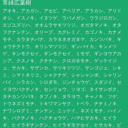
常緑広葉樹
アオキ、アカガシ、アセビ、アベリア、アラカシ、アリド
オシ、イスノキ、イヌツゲ、ウバメガシ、ウラジロガシ、
エゾユズリハ、オオムラサキツツジ、オガタマノキ、オタ
フクナンテン、オリーブ、カクレミノ、カゴノキ、カナメ
モチ、カラタチバナ、カラタネオガタマ、カンツバキ、キ
ョウチクトウ、キリシマツツジ、ギンバイカ、キンメツ
ゲ、キンモクセイ、ギンモクセイ、ミモザ、ギンヨウアカ
シア、クスノキ、クチナシ、クロガネモチ、ゲッケイジ
ュ、サカキ、サザンカ、サツキツツジ、サンゴジュ、シキ
ミ、シマトネリコ、シャクナゲ、シャシャンポ、シャリン
バイ、シラカシ、シロダモ、ジンチョウゲ、スダジイ、セ
イヨウバクチノキ、センリョウ、ソヨゴ、タイサンボク、
タチカンツバキ、タブノキ、タラヨウ、チャノキ、ツゲ、
トウネズミモチ、トキワマンサク、トベラ、ナナミノキ、
ナワシログミ、ナンテン、ニッケイ、ネズミモチ、ハイノ
キ、バクチノキ、ハクチョウゲ、ハマヒサカキ、ヒイラ
ギ、ヒイラギナンテン、ヒイラギモクセイ、ヒサカキ、ピ