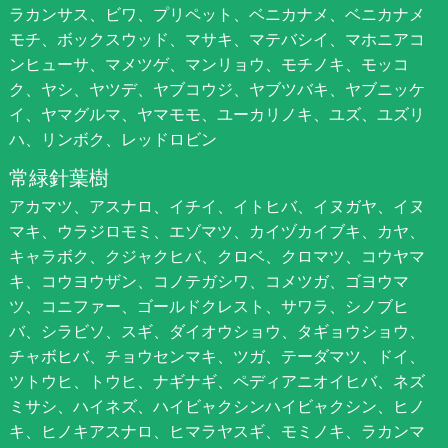
ラカンサス、ビワ、プリペット、ベニカナメ、ベニカナメ
モチ、ボックスウッド、マサキ、マテバシイ、マホニアコ
ンヒューサ、マメツゲ、マンリョウ、モチノキ、モッコ
ク、ヤシ、ヤツデ、ヤブコウジ、ヤブツバキ、ヤブニッケ
イ、ヤマグルマ、ヤマモモ、ユーカリノキ、ユズ、ユズリ
ハ、リンボク、レッドロビン
常緑針葉樹
アカマツ、アスナロ、イチイ、イトヒバ、イヌガヤ、イヌ
マキ、ウラジロモミ、エゾマツ、カイヅカイブキ、カヤ、
キャラボク、クジャクヒバ、クロベ、クロマツ、コウヤマ
キ、コウヨウザン、コノテガシワ、コメツガ、ゴヨウマ
ツ、コニファー、ゴールドクレスト、サワラ、シノブヒ
バ、シラビソ、スギ、ダイオウショウ、タギョウショウ、
チャボヒバ、チョウセンマキ、ツガ、テーダマツ、ドイ、
ツトウヒ、トウヒ、ナギナギ、ペディアニオイヒバ、ネズ
ミサシ、ハイネズ、ハイビャクシンハイビャクシン、ヒノ
キ、ヒノキアスナロ、ヒマラヤスギ、モミノキ、ラカンマ