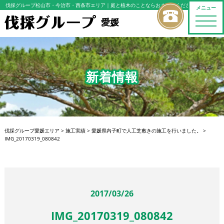
伐採グループ松山市・今治市・西条市エリア
｜庭と植木のことならおまかせください
メニュー
toggle
愛媛
naviga
新着情報
伐採グループ愛媛エリア
>
施工実績
>
愛媛県内子町で人工芝敷きの施工を行いました。
>
IMG_20170319_080842
2017/03/26
IMG_20170319_080842