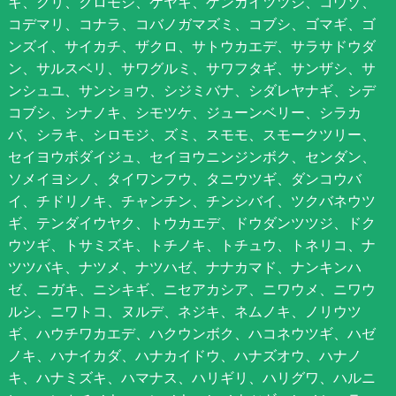
キ、クリ、クロモジ、ケヤキ、ゲンカイツツジ、コウゾ、
コデマリ、コナラ、コバノガマズミ、コブシ、ゴマギ、ゴ
ンズイ、サイカチ、ザクロ、サトウカエデ、サラサドウダ
ン、サルスベリ、サワグルミ、サワフタギ、サンザシ、サ
ンシュユ、サンショウ、シジミバナ、シダレヤナギ、シデ
コブシ、シナノキ、シモツケ、ジューンベリー、シラカ
バ、シラキ、シロモジ、ズミ、スモモ、スモークツリー、
セイヨウボダイジュ、セイヨウニンジンボク、センダン、
ソメイヨシノ、タイワンフウ、タニウツギ、ダンコウバ
イ、チドリノキ、チャンチン、チンシバイ、ツクバネウツ
ギ、テンダイウヤク、トウカエデ、ドウダンツツジ、ドク
ウツギ、トサミズキ、トチノキ、トチュウ、トネリコ、ナ
ツツバキ、ナツメ、ナツハゼ、ナナカマド、ナンキンハ
ゼ、ニガキ、ニシキギ、ニセアカシア、ニワウメ、ニワウ
ルシ、ニワトコ、ヌルデ、ネジキ、ネムノキ、ノリウツ
ギ、ハウチワカエデ、ハクウンボク、ハコネウツギ、ハゼ
ノキ、ハナイカダ、ハナカイドウ、ハナズオウ、ハナノ
キ、ハナミズキ、ハマナス、ハリギリ、ハリグワ、ハルニ