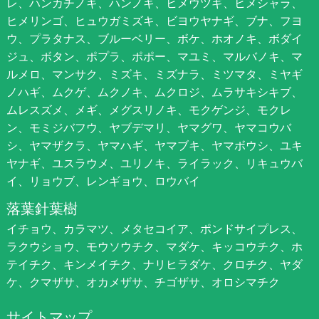
レ、ハンカチノキ、ハンノキ、ヒメウツギ、ヒメシャラ、
ヒメリンゴ、ヒュウガミズキ、ビヨウヤナギ、ブナ、フヨ
ウ、プラタナス、ブルーベリー、ボケ、ホオノキ、ボダイ
ジュ、ボタン、ポプラ、ポポー、マユミ、マルバノキ、マ
ルメロ、マンサク、ミズキ、ミズナラ、ミツマタ、ミヤギ
ノハギ、ムクゲ、ムクノキ、ムクロジ、ムラサキシキブ、
ムレスズメ、メギ、メグスリノキ、モクゲンジ、モクレ
ン、モミジバフウ、ヤブデマリ、ヤマグワ、ヤマコウバ
シ、ヤマザクラ、ヤマハギ、ヤマブキ、ヤマボウシ、ユキ
ヤナギ、ユスラウメ、ユリノキ、ライラック、リキュウバ
イ、リョウブ、レンギョウ、ロウバイ
落葉針葉樹
イチョウ、カラマツ、メタセコイア、ポンドサイプレス、
ラクウショウ、モウソウチク、マダケ、キッコウチク、ホ
テイチク、キンメイチク、ナリヒラダケ、クロチク、ヤダ
ケ、クマザサ、オカメザサ、チゴザサ、オロシマチク
サイトマップ