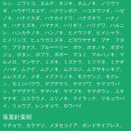
ルシ、ニワトコ、ヌルデ、ネジキ、ネムノキ、ノリウツ
ギ、ハウチワカエデ、ハクウンボク、ハコネウツギ、ハゼ
ノキ、ハナイカダ、ハナカイドウ、ハナズオウ、ハナノ
キ、ハナミズキ、ハマナス、ハリギリ、ハリグワ、ハルニ
レ、ハンカチノキ、ハンノキ、ヒメウツギ、ヒメシャラ、
ヒメリンゴ、ヒュウガミズキ、ビヨウヤナギ、ブナ、フヨ
ウ、プラタナス、ブルーベリー、ボケ、ホオノキ、ボダイ
ジュ、ボタン、ポプラ、ポポー、マユミ、マルバノキ、マ
ルメロ、マンサク、ミズキ、ミズナラ、ミツマタ、ミヤギ
ノハギ、ムクゲ、ムクノキ、ムクロジ、ムラサキシキブ、
ムレスズメ、メギ、メグスリノキ、モクゲンジ、モクレ
ン、モミジバフウ、ヤブデマリ、ヤマグワ、ヤマコウバ
シ、ヤマザクラ、ヤマハギ、ヤマブキ、ヤマボウシ、ユキ
ヤナギ、ユスラウメ、ユリノキ、ライラック、リキュウバ
イ、リョウブ、レンギョウ、ロウバイ
落葉針葉樹
イチョウ、カラマツ、メタセコイア、ポンドサイプレス、