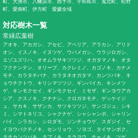
町、大洲市、八幡浜市、西予市、宇和島市、鬼北町、松野
町、愛南町、伊方町 愛媛全域
対応樹木一覧
常緑広葉樹
アオキ、アカガシ、アセビ、アベリア、アラカシ、アリド
オシ、イスノキ、イヌツゲ、ウバメガシ、ウラジロガシ、
エゾユズリハ、オオムラサキツツジ、オガタマノキ、オタ
フクナンテン、オリーブ、カクレミノ、カゴノキ、カナメ
モチ、カラタチバナ、カラタネオガタマ、カンツバキ、キ
ョウチクトウ、キリシマツツジ、ギンバイカ、キンメツ
ゲ、キンモクセイ、ギンモクセイ、ミモザ、ギンヨウアカ
シア、クスノキ、クチナシ、クロガネモチ、ゲッケイジ
ュ、サカキ、サザンカ、サツキツツジ、サンゴジュ、シキ
ミ、シマトネリコ、シャクナゲ、シャシャンポ、シャリン
バイ、シラカシ、シロダモ、ジンチョウゲ、スダジイ、セ
イヨウバクチノキ、センリョウ、ソヨゴ、タイサンボク、
タチカンツバキ、タブノキ、タラヨウ、チャノキ、ツゲ、