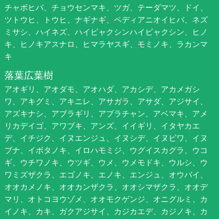
チャボヒバ、チョウセンマキ、ツガ、テーダマツ、ドイ、
ツトウヒ、トウヒ、ナギナギ、ペディアニオイヒバ、ネズ
ミサシ、ハイネズ、ハイビャクシンハイビャクシン、ヒノ
キ、ヒノキアスナロ、ヒマラヤスギ、モミノキ、ラカンマ
キ
落葉広葉樹
アオギリ、アオダモ、アオハダ、アカシデ、アカメガシ
ワ、アキグミ、アキニレ、アサガラ、アサダ、アジサイ、
アズキナシ、アブラギリ、アブラチャン、アベマキ、アメ
リカデイゴ、アワブキ、アンズ、イイギリ、イタヤカエ
デ、イチジク、イヌエンジュ、イヌシデ、イヌビワ、イヌ
ブナ、イボタノキ、イロハモミジ、ウグイスカグラ、ウコ
ギ、ウチワノキ、ウツギ、ウメ、ウメモドキ、ウルシ、ウ
ワミズザクラ、エゴノキ、エノキ、エンジュ、オウバイ、
オオカメノキ、オオカンザクラ、オオシマザクラ、オオデ
マリ、オトコヨウゾメ、オオモクゲンジ、オニグルミ、カ
イノキ、カキ、ガクアジサイ、カジカエデ、カジノキ、カ