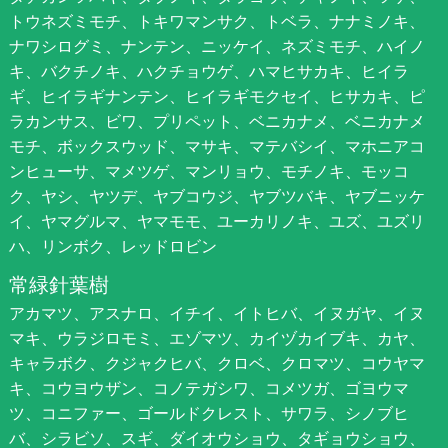
トウネズミモチ、トキワマンサク、トベラ、ナナミノキ、
ナワシログミ、ナンテン、ニッケイ、ネズミモチ、ハイノ
キ、バクチノキ、ハクチョウゲ、ハマヒサカキ、ヒイラ
ギ、ヒイラギナンテン、ヒイラギモクセイ、ヒサカキ、ピ
ラカンサス、ビワ、プリペット、ベニカナメ、ベニカナメ
モチ、ボックスウッド、マサキ、マテバシイ、マホニアコ
ンヒューサ、マメツゲ、マンリョウ、モチノキ、モッコ
ク、ヤシ、ヤツデ、ヤブコウジ、ヤブツバキ、ヤブニッケ
イ、ヤマグルマ、ヤマモモ、ユーカリノキ、ユズ、ユズリ
ハ、リンボク、レッドロビン
常緑針葉樹
アカマツ、アスナロ、イチイ、イトヒバ、イヌガヤ、イヌ
マキ、ウラジロモミ、エゾマツ、カイヅカイブキ、カヤ、
キャラボク、クジャクヒバ、クロベ、クロマツ、コウヤマ
キ、コウヨウザン、コノテガシワ、コメツガ、ゴヨウマ
ツ、コニファー、ゴールドクレスト、サワラ、シノブヒ
バ、シラビソ、スギ、ダイオウショウ、タギョウショウ、