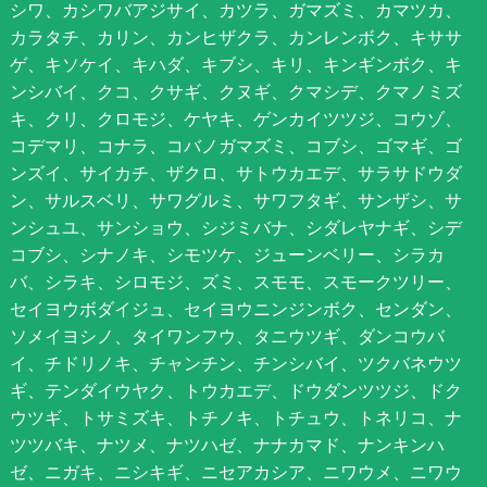
シワ、カシワバアジサイ、カツラ、ガマズミ、カマツカ、
カラタチ、カリン、カンヒザクラ、カンレンボク、キササ
ゲ、キソケイ、キハダ、キブシ、キリ、キンギンボク、キ
ンシバイ、クコ、クサギ、クヌギ、クマシデ、クマノミズ
キ、クリ、クロモジ、ケヤキ、ゲンカイツツジ、コウゾ、
コデマリ、コナラ、コバノガマズミ、コブシ、ゴマギ、ゴ
ンズイ、サイカチ、ザクロ、サトウカエデ、サラサドウダ
ン、サルスベリ、サワグルミ、サワフタギ、サンザシ、サ
ンシュユ、サンショウ、シジミバナ、シダレヤナギ、シデ
コブシ、シナノキ、シモツケ、ジューンベリー、シラカ
バ、シラキ、シロモジ、ズミ、スモモ、スモークツリー、
セイヨウボダイジュ、セイヨウニンジンボク、センダン、
ソメイヨシノ、タイワンフウ、タニウツギ、ダンコウバ
イ、チドリノキ、チャンチン、チンシバイ、ツクバネウツ
ギ、テンダイウヤク、トウカエデ、ドウダンツツジ、ドク
ウツギ、トサミズキ、トチノキ、トチュウ、トネリコ、ナ
ツツバキ、ナツメ、ナツハゼ、ナナカマド、ナンキンハ
ゼ、ニガキ、ニシキギ、ニセアカシア、ニワウメ、ニワウ