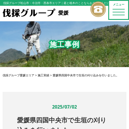
伐採グループ松山市・今治市・西条市エリア
｜庭と植木のことならおまかせください
メニュー
toggle
愛媛
naviga
施工事例
伐採グループ愛媛エリア
>
施工実績
>
愛媛県四国中央市で生垣の刈り込みを行いました。
2025/07/02
愛媛県四国中央市で生垣の刈り