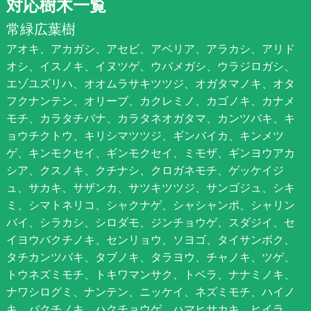
対応樹木一覧
常緑広葉樹
アオキ、アカガシ、アセビ、アベリア、アラカシ、アリド
オシ、イスノキ、イヌツゲ、ウバメガシ、ウラジロガシ、
エゾユズリハ、オオムラサキツツジ、オガタマノキ、オタ
フクナンテン、オリーブ、カクレミノ、カゴノキ、カナメ
モチ、カラタチバナ、カラタネオガタマ、カンツバキ、キ
ョウチクトウ、キリシマツツジ、ギンバイカ、キンメツ
ゲ、キンモクセイ、ギンモクセイ、ミモザ、ギンヨウアカ
シア、クスノキ、クチナシ、クロガネモチ、ゲッケイジ
ュ、サカキ、サザンカ、サツキツツジ、サンゴジュ、シキ
ミ、シマトネリコ、シャクナゲ、シャシャンポ、シャリン
バイ、シラカシ、シロダモ、ジンチョウゲ、スダジイ、セ
イヨウバクチノキ、センリョウ、ソヨゴ、タイサンボク、
タチカンツバキ、タブノキ、タラヨウ、チャノキ、ツゲ、
トウネズミモチ、トキワマンサク、トベラ、ナナミノキ、
ナワシログミ、ナンテン、ニッケイ、ネズミモチ、ハイノ
キ、バクチノキ、ハクチョウゲ、ハマヒサカキ、ヒイラ