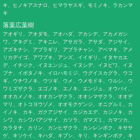
キ、ヒノキアスナロ、ヒマラヤスギ、モミノキ、ラカンマ
キ
落葉広葉樹
アオギリ、アオダモ、アオハダ、アカシデ、アカメガシ
ワ、アキグミ、アキニレ、アサガラ、アサダ、アジサイ、
アズキナシ、アブラギリ、アブラチャン、アベマキ、アメ
リカデイゴ、アワブキ、アンズ、イイギリ、イタヤカエ
デ、イチジク、イヌエンジュ、イヌシデ、イヌビワ、イヌ
ブナ、イボタノキ、イロハモミジ、ウグイスカグラ、ウコ
ギ、ウチワノキ、ウツギ、ウメ、ウメモドキ、ウルシ、ウ
ワミズザクラ、エゴノキ、エノキ、エンジュ、オウバイ、
オオカメノキ、オオカンザクラ、オオシマザクラ、オオデ
マリ、オトコヨウゾメ、オオモクゲンジ、オニグルミ、カ
イノキ、カキ、ガクアジサイ、カジカエデ、カジノキ、カ
シワ、カシワバアジサイ、カツラ、ガマズミ、カマツカ、
カラタチ、カリン、カンヒザクラ、カンレンボク、キササ
ゲ、キソケイ、キハダ、キブシ、キリ、キンギンボク、キ