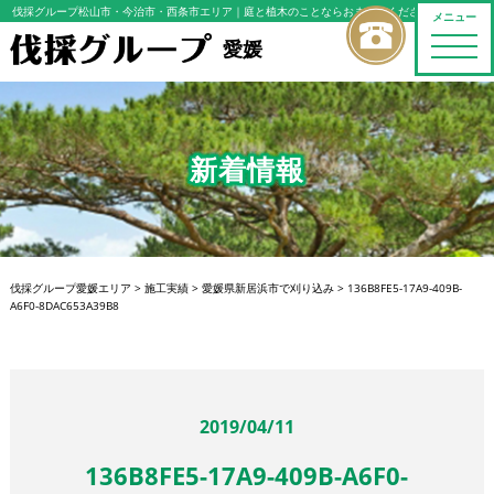
伐採グループ松山市・今治市・西条市エリア
｜庭と植木のことならおまかせください
メニュー
toggle
愛媛
naviga
新着情報
伐採グループ愛媛エリア
>
施工実績
>
愛媛県新居浜市で刈り込み
>
136B8FE5-17A9-409B-
A6F0-8DAC653A39B8
2019/04/11
136B8FE5-17A9-409B-A6F0-