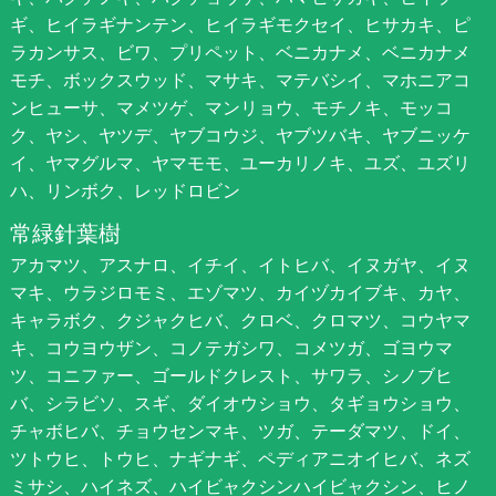
ギ、ヒイラギナンテン、ヒイラギモクセイ、ヒサカキ、ピ
ラカンサス、ビワ、プリペット、ベニカナメ、ベニカナメ
モチ、ボックスウッド、マサキ、マテバシイ、マホニアコ
ンヒューサ、マメツゲ、マンリョウ、モチノキ、モッコ
ク、ヤシ、ヤツデ、ヤブコウジ、ヤブツバキ、ヤブニッケ
イ、ヤマグルマ、ヤマモモ、ユーカリノキ、ユズ、ユズリ
ハ、リンボク、レッドロビン
常緑針葉樹
アカマツ、アスナロ、イチイ、イトヒバ、イヌガヤ、イヌ
マキ、ウラジロモミ、エゾマツ、カイヅカイブキ、カヤ、
キャラボク、クジャクヒバ、クロベ、クロマツ、コウヤマ
キ、コウヨウザン、コノテガシワ、コメツガ、ゴヨウマ
ツ、コニファー、ゴールドクレスト、サワラ、シノブヒ
バ、シラビソ、スギ、ダイオウショウ、タギョウショウ、
チャボヒバ、チョウセンマキ、ツガ、テーダマツ、ドイ、
ツトウヒ、トウヒ、ナギナギ、ペディアニオイヒバ、ネズ
ミサシ、ハイネズ、ハイビャクシンハイビャクシン、ヒノ