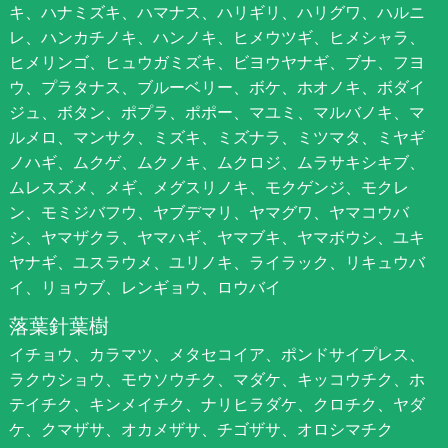
キ、ハナミズキ、ハマナス、ハリギリ、ハリグワ、ハルニ
レ、ハンカチノキ、ハンノキ、ヒメウツギ、ヒメシャラ、
ヒメリンゴ、ヒュウガミズキ、ビヨウヤナギ、ブナ、フヨ
ウ、プラタナス、ブルーベリー、ボケ、ホオノキ、ボダイ
ジュ、ボタン、ポプラ、ポポー、マユミ、マルバノキ、マ
ルメロ、マンサク、ミズキ、ミズナラ、ミツマタ、ミヤギ
ノハギ、ムクゲ、ムクノキ、ムクロジ、ムラサキシキブ、
ムレスズメ、メギ、メグスリノキ、モクゲンジ、モクレ
ン、モミジバフウ、ヤブデマリ、ヤマグワ、ヤマコウバ
シ、ヤマザクラ、ヤマハギ、ヤマブキ、ヤマボウシ、ユキ
ヤナギ、ユスラウメ、ユリノキ、ライラック、リキュウバ
イ、リョウブ、レンギョウ、ロウバイ
落葉針葉樹
イチョウ、カラマツ、メタセコイア、ポンドサイプレス、
ラクウショウ、モウソウチク、マダケ、キッコウチク、ホ
テイチク、キンメイチク、ナリヒラダケ、クロチク、ヤダ
ケ、クマザサ、オカメザサ、チゴザサ、オロシマチク