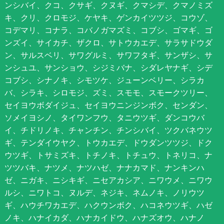
ンシバイ、クコ、クサギ、クヌギ、クマシデ、クマノミズ
キ、クリ、クロモジ、ケヤキ、ゲンカイツツジ、コウゾ、
コデマリ、コナラ、コバノガマズミ、コブシ、ゴマギ、ゴ
ンズイ、サイカチ、ザクロ、サトウカエデ、サラサドウダ
ン、サルスベリ、サワグルミ、サワフタギ、サンザシ、サ
ンシュユ、サンショウ、シジミバナ、シダレヤナギ、シデ
コブシ、シナノキ、シモツケ、ジューンベリー、シラカ
バ、シラキ、シロモジ、ズミ、スモモ、スモークツリー、
セイヨウボダイジュ、セイヨウニンジンボク、センダン、
ソメイヨシノ、タイワンフウ、タニウツギ、ダンコウバ
イ、チドリノキ、チャンチン、チンシバイ、ツクバネウツ
ギ、テンダイウヤク、トウカエデ、ドウダンツツジ、ドク
ウツギ、トサミズキ、トチノキ、トチュウ、トネリコ、ナ
ツツバキ、ナツメ、ナツハゼ、ナナカマド、ナンキンハ
ゼ、ニガキ、ニシキギ、ニセアカシア、ニワウメ、ニワウ
ルシ、ニワトコ、ヌルデ、ネジキ、ネムノキ、ノリウツ
ギ、ハウチワカエデ、ハクウンボク、ハコネウツギ、ハゼ
ノキ、ハナイカダ、ハナカイドウ、ハナズオウ、ハナノ