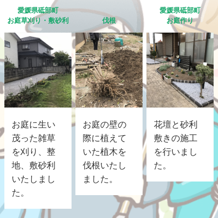
愛媛県砥部町
愛媛県砥部町
お庭草刈り・敷砂利
伐根
お庭作り
お庭に生い
お庭の壁の
花壇と砂利
茂った雑草
際に植えて
敷きの施工
を刈り、整
いた植木を
を行いまし
地、敷砂利
伐根いたし
た。
いたしまし
ました。
た。