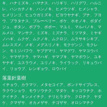
キ、ハナミズキ、ハマナス、ハリギリ、ハリグワ、ハルニ
レ、ハンカチノキ、ハンノキ、ヒメウツギ、ヒメシャラ、
ヒメリンゴ、ヒュウガミズキ、ビヨウヤナギ、ブナ、フヨ
ウ、プラタナス、ブルーベリー、ボケ、ホオノキ、ボダイ
ジュ、ボタン、ポプラ、ポポー、マユミ、マルバノキ、マ
ルメロ、マンサク、ミズキ、ミズナラ、ミツマタ、ミヤギ
ノハギ、ムクゲ、ムクノキ、ムクロジ、ムラサキシキブ、
ムレスズメ、メギ、メグスリノキ、モクゲンジ、モクレ
ン、モミジバフウ、ヤブデマリ、ヤマグワ、ヤマコウバ
シ、ヤマザクラ、ヤマハギ、ヤマブキ、ヤマボウシ、ユキ
ヤナギ、ユスラウメ、ユリノキ、ライラック、リキュウバ
イ、リョウブ、レンギョウ、ロウバイ
落葉針葉樹
イチョウ、カラマツ、メタセコイア、ポンドサイプレス、
ラクウショウ、モウソウチク、マダケ、キッコウチク、ホ
テイチク、キンメイチク、ナリヒラダケ、クロチク、ヤダ
ケ、クマザサ、オカメザサ、チゴザサ、オロシマチク