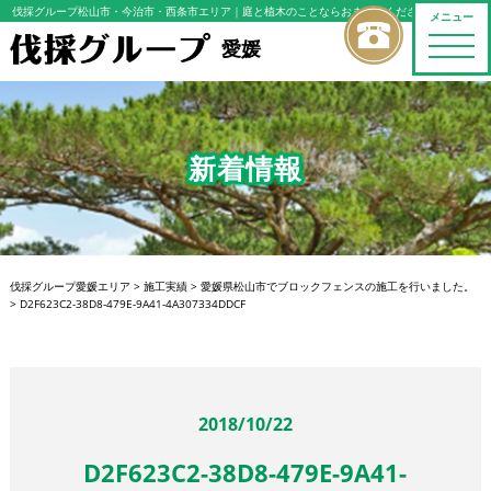
伐採グループ松山市・今治市・西条市エリア
｜庭と植木のことならおまかせください
メニュー
toggle
愛媛
naviga
新着情報
伐採グループ愛媛エリア
>
施工実績
>
愛媛県松山市でブロックフェンスの施工を行いました。
>
D2F623C2-38D8-479E-9A41-4A307334DDCF
2018/10/22
D2F623C2-38D8-479E-9A41-