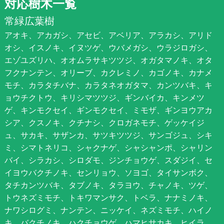
対応樹木一覧
常緑広葉樹
アオキ、アカガシ、アセビ、アベリア、アラカシ、アリド
オシ、イスノキ、イヌツゲ、ウバメガシ、ウラジロガシ、
エゾユズリハ、オオムラサキツツジ、オガタマノキ、オタ
フクナンテン、オリーブ、カクレミノ、カゴノキ、カナメ
モチ、カラタチバナ、カラタネオガタマ、カンツバキ、キ
ョウチクトウ、キリシマツツジ、ギンバイカ、キンメツ
ゲ、キンモクセイ、ギンモクセイ、ミモザ、ギンヨウアカ
シア、クスノキ、クチナシ、クロガネモチ、ゲッケイジ
ュ、サカキ、サザンカ、サツキツツジ、サンゴジュ、シキ
ミ、シマトネリコ、シャクナゲ、シャシャンポ、シャリン
バイ、シラカシ、シロダモ、ジンチョウゲ、スダジイ、セ
イヨウバクチノキ、センリョウ、ソヨゴ、タイサンボク、
タチカンツバキ、タブノキ、タラヨウ、チャノキ、ツゲ、
トウネズミモチ、トキワマンサク、トベラ、ナナミノキ、
ナワシログミ、ナンテン、ニッケイ、ネズミモチ、ハイノ
キ、バクチノキ、ハクチョウゲ、ハマヒサカキ、ヒイラ