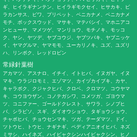
ギ、ヒイラギナンテン、ヒイラギモクセイ、ヒサカキ、ピ
ラカンサス、ビワ、プリペット、ベニカナメ、ベニカナメ
モチ、ボックスウッド、マサキ、マテバシイ、マホニアコ
ンヒューサ、マメツゲ、マンリョウ、モチノキ、モッコ
ク、ヤシ、ヤツデ、ヤブコウジ、ヤブツバキ、ヤブニッケ
イ、ヤマグルマ、ヤマモモ、ユーカリノキ、ユズ、ユズリ
ハ、リンボク、レッドロビン
常緑針葉樹
アカマツ、アスナロ、イチイ、イトヒバ、イヌガヤ、イヌ
マキ、ウラジロモミ、エゾマツ、カイヅカイブキ、カヤ、
キャラボク、クジャクヒバ、クロベ、クロマツ、コウヤマ
キ、コウヨウザン、コノテガシワ、コメツガ、ゴヨウマ
ツ、コニファー、ゴールドクレスト、サワラ、シノブヒ
バ、シラビソ、スギ、ダイオウショウ、タギョウショウ、
チャボヒバ、チョウセンマキ、ツガ、テーダマツ、ドイ、
ツトウヒ、トウヒ、ナギナギ、ペディアニオイヒバ、ネズ
ミサシ、ハイネズ、ハイビャクシンハイビャクシン、ヒノ