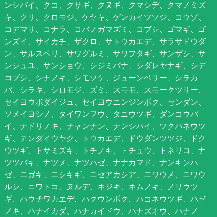
ンシバイ、クコ、クサギ、クヌギ、クマシデ、クマノミズ
キ、クリ、クロモジ、ケヤキ、ゲンカイツツジ、コウゾ、
コデマリ、コナラ、コバノガマズミ、コブシ、ゴマギ、ゴ
ンズイ、サイカチ、ザクロ、サトウカエデ、サラサドウダ
ン、サルスベリ、サワグルミ、サワフタギ、サンザシ、サ
ンシュユ、サンショウ、シジミバナ、シダレヤナギ、シデ
コブシ、シナノキ、シモツケ、ジューンベリー、シラカ
バ、シラキ、シロモジ、ズミ、スモモ、スモークツリー、
セイヨウボダイジュ、セイヨウニンジンボク、センダン、
ソメイヨシノ、タイワンフウ、タニウツギ、ダンコウバ
イ、チドリノキ、チャンチン、チンシバイ、ツクバネウツ
ギ、テンダイウヤク、トウカエデ、ドウダンツツジ、ドク
ウツギ、トサミズキ、トチノキ、トチュウ、トネリコ、ナ
ツツバキ、ナツメ、ナツハゼ、ナナカマド、ナンキンハ
ゼ、ニガキ、ニシキギ、ニセアカシア、ニワウメ、ニワウ
ルシ、ニワトコ、ヌルデ、ネジキ、ネムノキ、ノリウツ
ギ、ハウチワカエデ、ハクウンボク、ハコネウツギ、ハゼ
ノキ、ハナイカダ、ハナカイドウ、ハナズオウ、ハナノ