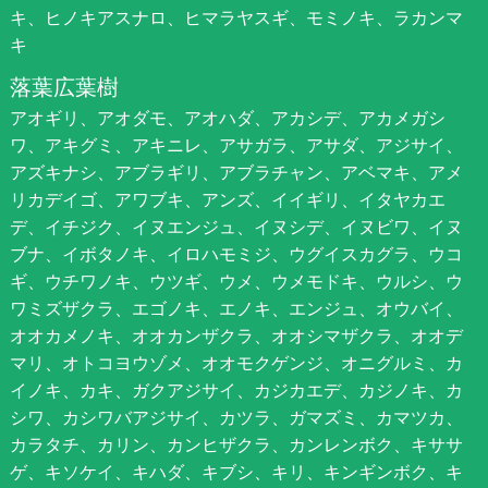
キ、ヒノキアスナロ、ヒマラヤスギ、モミノキ、ラカンマ
キ
落葉広葉樹
アオギリ、アオダモ、アオハダ、アカシデ、アカメガシ
ワ、アキグミ、アキニレ、アサガラ、アサダ、アジサイ、
アズキナシ、アブラギリ、アブラチャン、アベマキ、アメ
リカデイゴ、アワブキ、アンズ、イイギリ、イタヤカエ
デ、イチジク、イヌエンジュ、イヌシデ、イヌビワ、イヌ
ブナ、イボタノキ、イロハモミジ、ウグイスカグラ、ウコ
ギ、ウチワノキ、ウツギ、ウメ、ウメモドキ、ウルシ、ウ
ワミズザクラ、エゴノキ、エノキ、エンジュ、オウバイ、
オオカメノキ、オオカンザクラ、オオシマザクラ、オオデ
マリ、オトコヨウゾメ、オオモクゲンジ、オニグルミ、カ
イノキ、カキ、ガクアジサイ、カジカエデ、カジノキ、カ
シワ、カシワバアジサイ、カツラ、ガマズミ、カマツカ、
カラタチ、カリン、カンヒザクラ、カンレンボク、キササ
ゲ、キソケイ、キハダ、キブシ、キリ、キンギンボク、キ