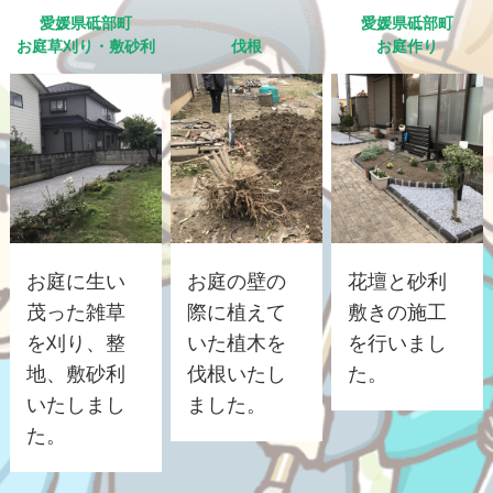
愛媛県砥部町
愛媛県砥部町
お庭草刈り・敷砂利
伐根
お庭作り
お庭に生い
お庭の壁の
花壇と砂利
茂った雑草
際に植えて
敷きの施工
を刈り、整
いた植木を
を行いまし
地、敷砂利
伐根いたし
た。
いたしまし
ました。
た。