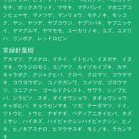
モチ、ボックスウッド、マサキ、マテバシイ、マホニアコ
ンヒューサ、マメツゲ、マンリョウ、モチノキ、モッコ
ク、ヤシ、ヤツデ、ヤブコウジ、ヤブツバキ、ヤブニッケ
イ、ヤマグルマ、ヤマモモ、ユーカリノキ、ユズ、ユズリ
ハ、リンボク、レッドロビン
常緑針葉樹
アカマツ、アスナロ、イチイ、イトヒバ、イヌガヤ、イヌ
マキ、ウラジロモミ、エゾマツ、カイヅカイブキ、カヤ、
キャラボク、クジャクヒバ、クロベ、クロマツ、コウヤマ
キ、コウヨウザン、コノテガシワ、コメツガ、ゴヨウマ
ツ、コニファー、ゴールドクレスト、サワラ、シノブヒ
バ、シラビソ、スギ、ダイオウショウ、タギョウショウ、
チャボヒバ、チョウセンマキ、ツガ、テーダマツ、ドイ、
ツトウヒ、トウヒ、ナギナギ、ペディアニオイヒバ、ネズ
ミサシ、ハイネズ、ハイビャクシンハイビャクシン、ヒノ
キ、ヒノキアスナロ、ヒマラヤスギ、モミノキ、ラカンマ
キ