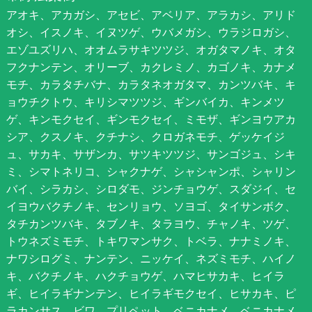
アオキ、アカガシ、アセビ、アベリア、アラカシ、アリド
オシ、イスノキ、イヌツゲ、ウバメガシ、ウラジロガシ、
エゾユズリハ、オオムラサキツツジ、オガタマノキ、オタ
フクナンテン、オリーブ、カクレミノ、カゴノキ、カナメ
モチ、カラタチバナ、カラタネオガタマ、カンツバキ、キ
ョウチクトウ、キリシマツツジ、ギンバイカ、キンメツ
ゲ、キンモクセイ、ギンモクセイ、ミモザ、ギンヨウアカ
シア、クスノキ、クチナシ、クロガネモチ、ゲッケイジ
ュ、サカキ、サザンカ、サツキツツジ、サンゴジュ、シキ
ミ、シマトネリコ、シャクナゲ、シャシャンポ、シャリン
バイ、シラカシ、シロダモ、ジンチョウゲ、スダジイ、セ
イヨウバクチノキ、センリョウ、ソヨゴ、タイサンボク、
タチカンツバキ、タブノキ、タラヨウ、チャノキ、ツゲ、
トウネズミモチ、トキワマンサク、トベラ、ナナミノキ、
ナワシログミ、ナンテン、ニッケイ、ネズミモチ、ハイノ
キ、バクチノキ、ハクチョウゲ、ハマヒサカキ、ヒイラ
ギ、ヒイラギナンテン、ヒイラギモクセイ、ヒサカキ、ピ
ラカンサス、ビワ、プリペット、ベニカナメ、ベニカナメ