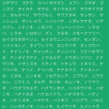
コデマリ、コナラ、コバノガマズミ、コブシ、ゴマギ、ゴ
ンズイ、サイカチ、ザクロ、サトウカエデ、サラサドウダ
ン、サルスベリ、サワグルミ、サワフタギ、サンザシ、サ
ンシュユ、サンショウ、シジミバナ、シダレヤナギ、シデ
コブシ、シナノキ、シモツケ、ジューンベリー、シラカ
バ、シラキ、シロモジ、ズミ、スモモ、スモークツリー、
セイヨウボダイジュ、セイヨウニンジンボク、センダン、
ソメイヨシノ、タイワンフウ、タニウツギ、ダンコウバ
イ、チドリノキ、チャンチン、チンシバイ、ツクバネウツ
ギ、テンダイウヤク、トウカエデ、ドウダンツツジ、ドク
ウツギ、トサミズキ、トチノキ、トチュウ、トネリコ、ナ
ツツバキ、ナツメ、ナツハゼ、ナナカマド、ナンキンハ
ゼ、ニガキ、ニシキギ、ニセアカシア、ニワウメ、ニワウ
ルシ、ニワトコ、ヌルデ、ネジキ、ネムノキ、ノリウツ
ギ、ハウチワカエデ、ハクウンボク、ハコネウツギ、ハゼ
ノキ、ハナイカダ、ハナカイドウ、ハナズオウ、ハナノ
キ、ハナミズキ、ハマナス、ハリギリ、ハリグワ、ハルニ
レ、ハンカチノキ、ハンノキ、ヒメウツギ、ヒメシャラ、