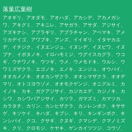
落葉広葉樹
アオギリ、アオダモ、アオハダ、アカシデ、アカメガシ
ワ、アキグミ、アキニレ、アサガラ、アサダ、アジサイ、
アズキナシ、アブラギリ、アブラチャン、アベマキ、アメ
リカデイゴ、アワブキ、アンズ、イイギリ、イタヤカエ
デ、イチジク、イヌエンジュ、イヌシデ、イヌビワ、イヌ
ブナ、イボタノキ、イロハモミジ、ウグイスカグラ、ウコ
ギ、ウチワノキ、ウツギ、ウメ、ウメモドキ、ウルシ、ウ
ワミズザクラ、エゴノキ、エノキ、エンジュ、オウバイ、
オオカメノキ、オオカンザクラ、オオシマザクラ、オオデ
マリ、オトコヨウゾメ、オオモクゲンジ、オニグルミ、カ
イノキ、カキ、ガクアジサイ、カジカエデ、カジノキ、カ
シワ、カシワバアジサイ、カツラ、ガマズミ、カマツカ、
カラタチ、カリン、カンヒザクラ、カンレンボク、キササ
ゲ、キソケイ、キハダ、キブシ、キリ、キンギンボク、キ
ンシバイ、クコ、クサギ、クヌギ、クマシデ、クマノミズ
キ、クリ、クロモジ、ケヤキ、ゲンカイツツジ、コウゾ、