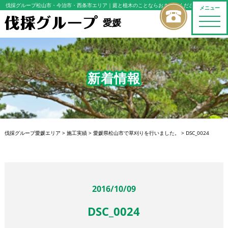
伐採グループ松山市・今治市・西条市エリア
｜庭と植木のことならおまかせください
メニュー
toggle
愛媛
naviga
新着情報
伐採グループ愛媛エリア
>
施工実績
>
愛媛県松山市で草刈りを行いました。
>
DSC_0024
2016/10/09
DSC_0024