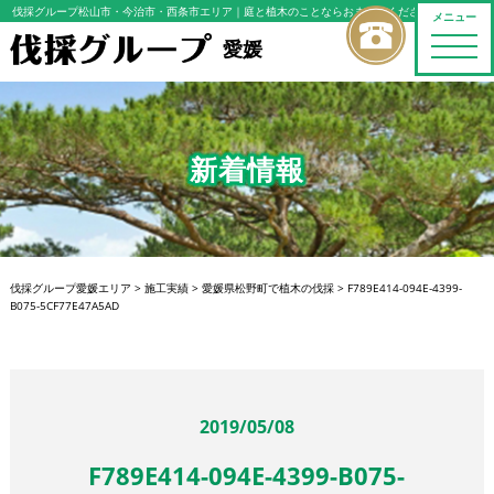
伐採グループ松山市・今治市・西条市エリア
｜庭と植木のことならおまかせください
メニュー
toggle
愛媛
naviga
新着情報
伐採グループ愛媛エリア
>
施工実績
>
愛媛県松野町で植木の伐採
>
F789E414-094E-4399-
B075-5CF77E47A5AD
2019/05/08
F789E414-094E-4399-B075-