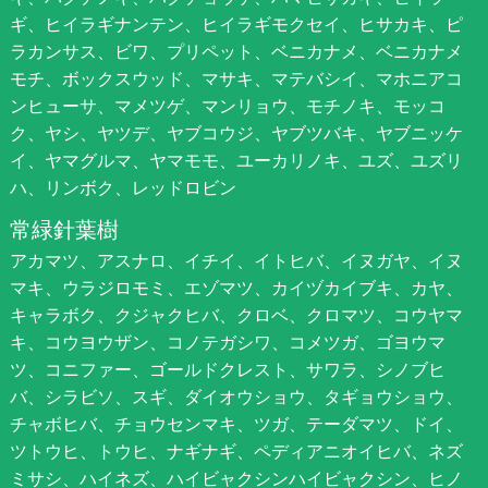
ギ、ヒイラギナンテン、ヒイラギモクセイ、ヒサカキ、ピ
ラカンサス、ビワ、プリペット、ベニカナメ、ベニカナメ
モチ、ボックスウッド、マサキ、マテバシイ、マホニアコ
ンヒューサ、マメツゲ、マンリョウ、モチノキ、モッコ
ク、ヤシ、ヤツデ、ヤブコウジ、ヤブツバキ、ヤブニッケ
イ、ヤマグルマ、ヤマモモ、ユーカリノキ、ユズ、ユズリ
ハ、リンボク、レッドロビン
常緑針葉樹
アカマツ、アスナロ、イチイ、イトヒバ、イヌガヤ、イヌ
マキ、ウラジロモミ、エゾマツ、カイヅカイブキ、カヤ、
キャラボク、クジャクヒバ、クロベ、クロマツ、コウヤマ
キ、コウヨウザン、コノテガシワ、コメツガ、ゴヨウマ
ツ、コニファー、ゴールドクレスト、サワラ、シノブヒ
バ、シラビソ、スギ、ダイオウショウ、タギョウショウ、
チャボヒバ、チョウセンマキ、ツガ、テーダマツ、ドイ、
ツトウヒ、トウヒ、ナギナギ、ペディアニオイヒバ、ネズ
ミサシ、ハイネズ、ハイビャクシンハイビャクシン、ヒノ