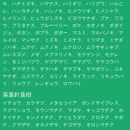
キ、ハナミズキ、ハマナス、ハリギリ、ハリグワ、ハルニ
レ、ハンカチノキ、ハンノキ、ヒメウツギ、ヒメシャラ、
ヒメリンゴ、ヒュウガミズキ、ビヨウヤナギ、ブナ、フヨ
ウ、プラタナス、ブルーベリー、ボケ、ホオノキ、ボダイ
ジュ、ボタン、ポプラ、ポポー、マユミ、マルバノキ、マ
ルメロ、マンサク、ミズキ、ミズナラ、ミツマタ、ミヤギ
ノハギ、ムクゲ、ムクノキ、ムクロジ、ムラサキシキブ、
ムレスズメ、メギ、メグスリノキ、モクゲンジ、モクレ
ン、モミジバフウ、ヤブデマリ、ヤマグワ、ヤマコウバ
シ、ヤマザクラ、ヤマハギ、ヤマブキ、ヤマボウシ、ユキ
ヤナギ、ユスラウメ、ユリノキ、ライラック、リキュウバ
イ、リョウブ、レンギョウ、ロウバイ
落葉針葉樹
イチョウ、カラマツ、メタセコイア、ポンドサイプレス、
ラクウショウ、モウソウチク、マダケ、キッコウチク、ホ
テイチク、キンメイチク、ナリヒラダケ、クロチク、ヤダ
ケ、クマザサ、オカメザサ、チゴザサ、オロシマチク