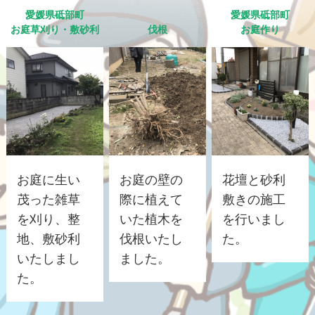
愛媛県砥部町
愛媛県砥部町
お庭草刈り・敷砂利
伐根
お庭作り
お庭に生い
お庭の壁の
花壇と砂利
茂った雑草
際に植えて
敷きの施工
を刈り、整
いた植木を
を行いまし
地、敷砂利
伐根いたし
た。
いたしまし
ました。
た。