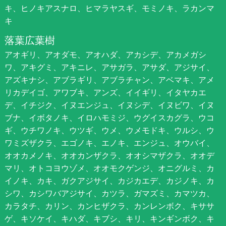
キ、ヒノキアスナロ、ヒマラヤスギ、モミノキ、ラカンマ
キ
落葉広葉樹
アオギリ、アオダモ、アオハダ、アカシデ、アカメガシ
ワ、アキグミ、アキニレ、アサガラ、アサダ、アジサイ、
アズキナシ、アブラギリ、アブラチャン、アベマキ、アメ
リカデイゴ、アワブキ、アンズ、イイギリ、イタヤカエ
デ、イチジク、イヌエンジュ、イヌシデ、イヌビワ、イヌ
ブナ、イボタノキ、イロハモミジ、ウグイスカグラ、ウコ
ギ、ウチワノキ、ウツギ、ウメ、ウメモドキ、ウルシ、ウ
ワミズザクラ、エゴノキ、エノキ、エンジュ、オウバイ、
オオカメノキ、オオカンザクラ、オオシマザクラ、オオデ
マリ、オトコヨウゾメ、オオモクゲンジ、オニグルミ、カ
イノキ、カキ、ガクアジサイ、カジカエデ、カジノキ、カ
シワ、カシワバアジサイ、カツラ、ガマズミ、カマツカ、
カラタチ、カリン、カンヒザクラ、カンレンボク、キササ
ゲ、キソケイ、キハダ、キブシ、キリ、キンギンボク、キ