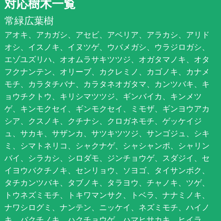
対応樹木一覧
常緑広葉樹
アオキ、アカガシ、アセビ、アベリア、アラカシ、アリド
オシ、イスノキ、イヌツゲ、ウバメガシ、ウラジロガシ、
エゾユズリハ、オオムラサキツツジ、オガタマノキ、オタ
フクナンテン、オリーブ、カクレミノ、カゴノキ、カナメ
モチ、カラタチバナ、カラタネオガタマ、カンツバキ、キ
ョウチクトウ、キリシマツツジ、ギンバイカ、キンメツ
ゲ、キンモクセイ、ギンモクセイ、ミモザ、ギンヨウアカ
シア、クスノキ、クチナシ、クロガネモチ、ゲッケイジ
ュ、サカキ、サザンカ、サツキツツジ、サンゴジュ、シキ
ミ、シマトネリコ、シャクナゲ、シャシャンポ、シャリン
バイ、シラカシ、シロダモ、ジンチョウゲ、スダジイ、セ
イヨウバクチノキ、センリョウ、ソヨゴ、タイサンボク、
タチカンツバキ、タブノキ、タラヨウ、チャノキ、ツゲ、
トウネズミモチ、トキワマンサク、トベラ、ナナミノキ、
ナワシログミ、ナンテン、ニッケイ、ネズミモチ、ハイノ
キ、バクチノキ、ハクチョウゲ、ハマヒサカキ、ヒイラ