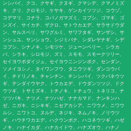
ンシバイ、クコ、クサギ、クヌギ、クマシデ、クマノミズ
キ、クリ、クロモジ、ケヤキ、ゲンカイツツジ、コウゾ、
コデマリ、コナラ、コバノガマズミ、コブシ、ゴマギ、ゴ
ンズイ、サイカチ、ザクロ、サトウカエデ、サラサドウダ
ン、サルスベリ、サワグルミ、サワフタギ、サンザシ、サ
ンシュユ、サンショウ、シジミバナ、シダレヤナギ、シデ
コブシ、シナノキ、シモツケ、ジューンベリー、シラカ
バ、シラキ、シロモジ、ズミ、スモモ、スモークツリー、
セイヨウボダイジュ、セイヨウニンジンボク、センダン、
ソメイヨシノ、タイワンフウ、タニウツギ、ダンコウバ
イ、チドリノキ、チャンチン、チンシバイ、ツクバネウツ
ギ、テンダイウヤク、トウカエデ、ドウダンツツジ、ドク
ウツギ、トサミズキ、トチノキ、トチュウ、トネリコ、ナ
ツツバキ、ナツメ、ナツハゼ、ナナカマド、ナンキンハ
ゼ、ニガキ、ニシキギ、ニセアカシア、ニワウメ、ニワウ
ルシ、ニワトコ、ヌルデ、ネジキ、ネムノキ、ノリウツ
ギ、ハウチワカエデ、ハクウンボク、ハコネウツギ、ハゼ
ノキ、ハナイカダ、ハナカイドウ、ハナズオウ、ハナノ