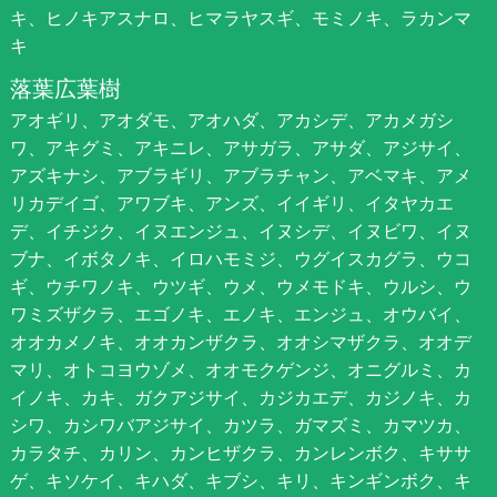
キ、ヒノキアスナロ、ヒマラヤスギ、モミノキ、ラカンマ
キ
落葉広葉樹
アオギリ、アオダモ、アオハダ、アカシデ、アカメガシ
ワ、アキグミ、アキニレ、アサガラ、アサダ、アジサイ、
アズキナシ、アブラギリ、アブラチャン、アベマキ、アメ
リカデイゴ、アワブキ、アンズ、イイギリ、イタヤカエ
デ、イチジク、イヌエンジュ、イヌシデ、イヌビワ、イヌ
ブナ、イボタノキ、イロハモミジ、ウグイスカグラ、ウコ
ギ、ウチワノキ、ウツギ、ウメ、ウメモドキ、ウルシ、ウ
ワミズザクラ、エゴノキ、エノキ、エンジュ、オウバイ、
オオカメノキ、オオカンザクラ、オオシマザクラ、オオデ
マリ、オトコヨウゾメ、オオモクゲンジ、オニグルミ、カ
イノキ、カキ、ガクアジサイ、カジカエデ、カジノキ、カ
シワ、カシワバアジサイ、カツラ、ガマズミ、カマツカ、
カラタチ、カリン、カンヒザクラ、カンレンボク、キササ
ゲ、キソケイ、キハダ、キブシ、キリ、キンギンボク、キ