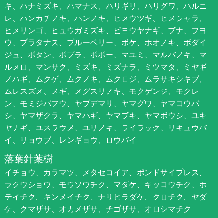
キ、ハナミズキ、ハマナス、ハリギリ、ハリグワ、ハルニ
レ、ハンカチノキ、ハンノキ、ヒメウツギ、ヒメシャラ、
ヒメリンゴ、ヒュウガミズキ、ビヨウヤナギ、ブナ、フヨ
ウ、プラタナス、ブルーベリー、ボケ、ホオノキ、ボダイ
ジュ、ボタン、ポプラ、ポポー、マユミ、マルバノキ、マ
ルメロ、マンサク、ミズキ、ミズナラ、ミツマタ、ミヤギ
ノハギ、ムクゲ、ムクノキ、ムクロジ、ムラサキシキブ、
ムレスズメ、メギ、メグスリノキ、モクゲンジ、モクレ
ン、モミジバフウ、ヤブデマリ、ヤマグワ、ヤマコウバ
シ、ヤマザクラ、ヤマハギ、ヤマブキ、ヤマボウシ、ユキ
ヤナギ、ユスラウメ、ユリノキ、ライラック、リキュウバ
イ、リョウブ、レンギョウ、ロウバイ
落葉針葉樹
イチョウ、カラマツ、メタセコイア、ポンドサイプレス、
ラクウショウ、モウソウチク、マダケ、キッコウチク、ホ
テイチク、キンメイチク、ナリヒラダケ、クロチク、ヤダ
ケ、クマザサ、オカメザサ、チゴザサ、オロシマチク