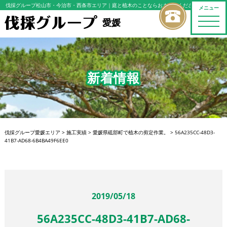
伐採グループ松山市・今治市・西条市エリア
｜庭と植木のことならおまかせください
メニュー
toggle
愛媛
naviga
新着情報
伐採グループ愛媛エリア
>
施工実績
>
愛媛県砥部町で植木の剪定作業。
>
56A235CC-48D3-
41B7-AD68-6B4BA49F6EE0
2019/05/18
56A235CC-48D3-41B7-AD68-