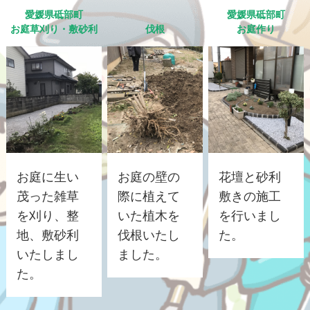
愛媛県砥部町
愛媛県砥部町
お庭草刈り・敷砂利
伐根
お庭作り
お庭に生い
お庭の壁の
花壇と砂利
茂った雑草
際に植えて
敷きの施工
を刈り、整
いた植木を
を行いまし
地、敷砂利
伐根いたし
た。
いたしまし
ました。
た。