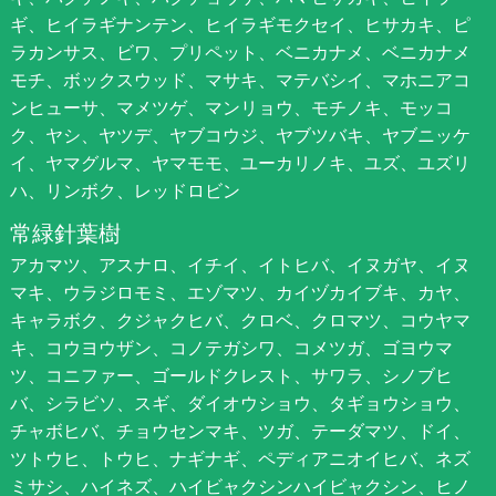
ギ、ヒイラギナンテン、ヒイラギモクセイ、ヒサカキ、ピ
ラカンサス、ビワ、プリペット、ベニカナメ、ベニカナメ
モチ、ボックスウッド、マサキ、マテバシイ、マホニアコ
ンヒューサ、マメツゲ、マンリョウ、モチノキ、モッコ
ク、ヤシ、ヤツデ、ヤブコウジ、ヤブツバキ、ヤブニッケ
イ、ヤマグルマ、ヤマモモ、ユーカリノキ、ユズ、ユズリ
ハ、リンボク、レッドロビン
常緑針葉樹
アカマツ、アスナロ、イチイ、イトヒバ、イヌガヤ、イヌ
マキ、ウラジロモミ、エゾマツ、カイヅカイブキ、カヤ、
キャラボク、クジャクヒバ、クロベ、クロマツ、コウヤマ
キ、コウヨウザン、コノテガシワ、コメツガ、ゴヨウマ
ツ、コニファー、ゴールドクレスト、サワラ、シノブヒ
バ、シラビソ、スギ、ダイオウショウ、タギョウショウ、
チャボヒバ、チョウセンマキ、ツガ、テーダマツ、ドイ、
ツトウヒ、トウヒ、ナギナギ、ペディアニオイヒバ、ネズ
ミサシ、ハイネズ、ハイビャクシンハイビャクシン、ヒノ