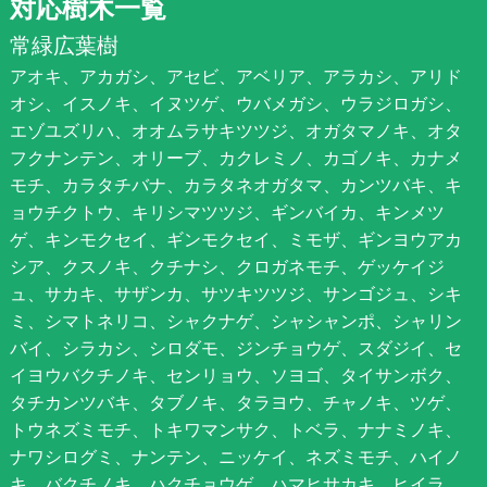
対応樹木一覧
常緑広葉樹
アオキ、アカガシ、アセビ、アベリア、アラカシ、アリド
オシ、イスノキ、イヌツゲ、ウバメガシ、ウラジロガシ、
エゾユズリハ、オオムラサキツツジ、オガタマノキ、オタ
フクナンテン、オリーブ、カクレミノ、カゴノキ、カナメ
モチ、カラタチバナ、カラタネオガタマ、カンツバキ、キ
ョウチクトウ、キリシマツツジ、ギンバイカ、キンメツ
ゲ、キンモクセイ、ギンモクセイ、ミモザ、ギンヨウアカ
シア、クスノキ、クチナシ、クロガネモチ、ゲッケイジ
ュ、サカキ、サザンカ、サツキツツジ、サンゴジュ、シキ
ミ、シマトネリコ、シャクナゲ、シャシャンポ、シャリン
バイ、シラカシ、シロダモ、ジンチョウゲ、スダジイ、セ
イヨウバクチノキ、センリョウ、ソヨゴ、タイサンボク、
タチカンツバキ、タブノキ、タラヨウ、チャノキ、ツゲ、
トウネズミモチ、トキワマンサク、トベラ、ナナミノキ、
ナワシログミ、ナンテン、ニッケイ、ネズミモチ、ハイノ
キ、バクチノキ、ハクチョウゲ、ハマヒサカキ、ヒイラ