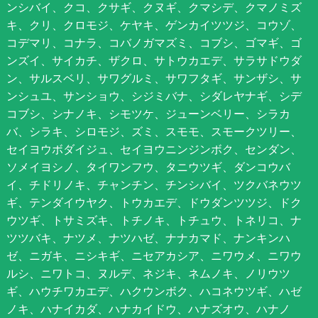
ンシバイ、クコ、クサギ、クヌギ、クマシデ、クマノミズ
キ、クリ、クロモジ、ケヤキ、ゲンカイツツジ、コウゾ、
コデマリ、コナラ、コバノガマズミ、コブシ、ゴマギ、ゴ
ンズイ、サイカチ、ザクロ、サトウカエデ、サラサドウダ
ン、サルスベリ、サワグルミ、サワフタギ、サンザシ、サ
ンシュユ、サンショウ、シジミバナ、シダレヤナギ、シデ
コブシ、シナノキ、シモツケ、ジューンベリー、シラカ
バ、シラキ、シロモジ、ズミ、スモモ、スモークツリー、
セイヨウボダイジュ、セイヨウニンジンボク、センダン、
ソメイヨシノ、タイワンフウ、タニウツギ、ダンコウバ
イ、チドリノキ、チャンチン、チンシバイ、ツクバネウツ
ギ、テンダイウヤク、トウカエデ、ドウダンツツジ、ドク
ウツギ、トサミズキ、トチノキ、トチュウ、トネリコ、ナ
ツツバキ、ナツメ、ナツハゼ、ナナカマド、ナンキンハ
ゼ、ニガキ、ニシキギ、ニセアカシア、ニワウメ、ニワウ
ルシ、ニワトコ、ヌルデ、ネジキ、ネムノキ、ノリウツ
ギ、ハウチワカエデ、ハクウンボク、ハコネウツギ、ハゼ
ノキ、ハナイカダ、ハナカイドウ、ハナズオウ、ハナノ