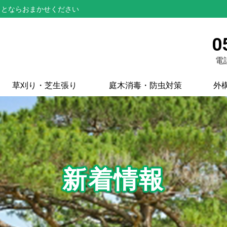
ことならおまかせください
0
電話
草刈り・芝生張り
庭木消毒・防虫対策
外
新着情報