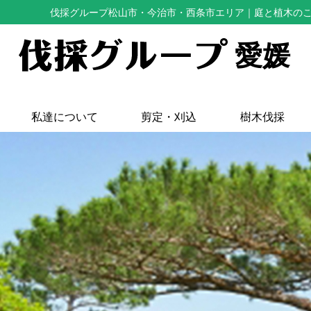
伐採グループ松山市・今治市・西条市エリア
｜庭と植木の
愛媛
私達について
剪定・刈込
樹木伐採