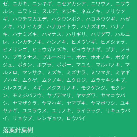
ゼ、ニガキ、ニシキギ、ニセアカシア、ニワウメ、ニワウ
ルシ、ニワトコ、ヌルデ、ネジキ、ネムノキ、ノリウツ
ギ、ハウチワカエデ、ハクウンボク、ハコネウツギ、ハゼ
ノキ、ハナイカダ、ハナカイドウ、ハナズオウ、ハナノ
キ、ハナミズキ、ハマナス、ハリギリ、ハリグワ、ハルニ
レ、ハンカチノキ、ハンノキ、ヒメウツギ、ヒメシャラ、
ヒメリンゴ、ヒュウガミズキ、ビヨウヤナギ、ブナ、フヨ
ウ、プラタナス、ブルーベリー、ボケ、ホオノキ、ボダイ
ジュ、ボタン、ポプラ、ポポー、マユミ、マルバノキ、マ
ルメロ、マンサク、ミズキ、ミズナラ、ミツマタ、ミヤギ
ノハギ、ムクゲ、ムクノキ、ムクロジ、ムラサキシキブ、
ムレスズメ、メギ、メグスリノキ、モクゲンジ、モクレ
ン、モミジバフウ、ヤブデマリ、ヤマグワ、ヤマコウバ
シ、ヤマザクラ、ヤマハギ、ヤマブキ、ヤマボウシ、ユキ
ヤナギ、ユスラウメ、ユリノキ、ライラック、リキュウバ
イ、リョウブ、レンギョウ、ロウバイ
落葉針葉樹