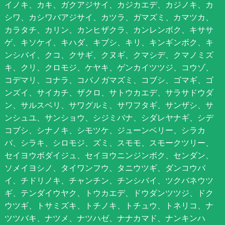
イノキ、カキ、ガクアジサイ、カジカエデ、カジノキ、カ
シワ、カシワバアジサイ、カツラ、ガマズミ、カマツカ、
カラタチ、カリン、カンヒザクラ、カンレンボク、キササ
ゲ、キソケイ、キハダ、キブシ、キリ、キンギンボク、キ
ンシバイ、クコ、クサギ、クヌギ、クマシデ、クマノミズ
キ、クリ、クロモジ、ケヤキ、ゲンカイツツジ、コウゾ、
コデマリ、コナラ、コバノガマズミ、コブシ、ゴマギ、ゴ
ンズイ、サイカチ、ザクロ、サトウカエデ、サラサドウダ
ン、サルスベリ、サワグルミ、サワフタギ、サンザシ、サ
ンシュユ、サンショウ、シジミバナ、シダレヤナギ、シデ
コブシ、シナノキ、シモツケ、ジューンベリー、シラカ
バ、シラキ、シロモジ、ズミ、スモモ、スモークツリー、
セイヨウボダイジュ、セイヨウニンジンボク、センダン、
ソメイヨシノ、タイワンフウ、タニウツギ、ダンコウバ
イ、チドリノキ、チャンチン、チンシバイ、ツクバネウツ
ギ、テンダイウヤク、トウカエデ、ドウダンツツジ、ドク
ウツギ、トサミズキ、トチノキ、トチュウ、トネリコ、ナ
ツツバキ、ナツメ、ナツハゼ、ナナカマド、ナンキンハ