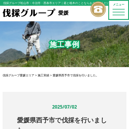
伐採グループ松山市・今治市・西条市エリア
｜庭と植木のことならおまかせください
メニュー
toggle
愛媛
naviga
施工事例
伐採グループ愛媛エリア
>
施工実績
>
愛媛県西予市で伐採を行いました。
2025/07/02
愛媛県西予市で伐採を行いまし