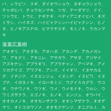
バ、シラビソ、スギ、ダイオウショウ、タギョウショウ、
チャボヒバ、チョウセンマキ、ツガ、テーダマツ、ドイ、
ツトウヒ、トウヒ、ナギナギ、ペディアニオイヒバ、ネズ
ミサシ、ハイネズ、ハイビャクシンハイビャクシン、ヒノ
キ、ヒノキアスナロ、ヒマラヤスギ、モミノキ、ラカンマ
キ
落葉広葉樹
アオギリ、アオダモ、アオハダ、アカシデ、アカメガシ
ワ、アキグミ、アキニレ、アサガラ、アサダ、アジサイ、
アズキナシ、アブラギリ、アブラチャン、アベマキ、アメ
リカデイゴ、アワブキ、アンズ、イイギリ、イタヤカエ
デ、イチジク、イヌエンジュ、イヌシデ、イヌビワ、イヌ
ブナ、イボタノキ、イロハモミジ、ウグイスカグラ、ウコ
ギ、ウチワノキ、ウツギ、ウメ、ウメモドキ、ウルシ、ウ
ワミズザクラ、エゴノキ、エノキ、エンジュ、オウバイ、
オオカメノキ、オオカンザクラ、オオシマザクラ、オオデ
マリ、オトコヨウゾメ、オオモクゲンジ、オニグルミ、カ