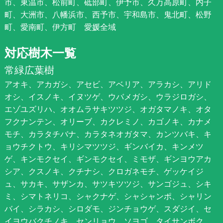
市、東温市、松前町、砥部町、伊予市、久万高原町、内子
町、大洲市、八幡浜市、西予市、宇和島市、鬼北町、松野
町、愛南町、伊方町 愛媛全域
対応樹木一覧
常緑広葉樹
アオキ、アカガシ、アセビ、アベリア、アラカシ、アリド
オシ、イスノキ、イヌツゲ、ウバメガシ、ウラジロガシ、
エゾユズリハ、オオムラサキツツジ、オガタマノキ、オタ
フクナンテン、オリーブ、カクレミノ、カゴノキ、カナメ
モチ、カラタチバナ、カラタネオガタマ、カンツバキ、キ
ョウチクトウ、キリシマツツジ、ギンバイカ、キンメツ
ゲ、キンモクセイ、ギンモクセイ、ミモザ、ギンヨウアカ
シア、クスノキ、クチナシ、クロガネモチ、ゲッケイジ
ュ、サカキ、サザンカ、サツキツツジ、サンゴジュ、シキ
ミ、シマトネリコ、シャクナゲ、シャシャンポ、シャリン
バイ、シラカシ、シロダモ、ジンチョウゲ、スダジイ、セ
イヨウバクチノキ、センリョウ、ソヨゴ、タイサンボク、