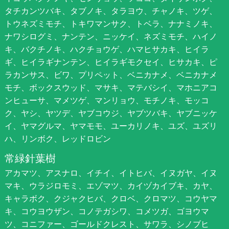
タチカンツバキ、タブノキ、タラヨウ、チャノキ、ツゲ、
トウネズミモチ、トキワマンサク、トベラ、ナナミノキ、
ナワシログミ、ナンテン、ニッケイ、ネズミモチ、ハイノ
キ、バクチノキ、ハクチョウゲ、ハマヒサカキ、ヒイラ
ギ、ヒイラギナンテン、ヒイラギモクセイ、ヒサカキ、ピ
ラカンサス、ビワ、プリペット、ベニカナメ、ベニカナメ
モチ、ボックスウッド、マサキ、マテバシイ、マホニアコ
ンヒューサ、マメツゲ、マンリョウ、モチノキ、モッコ
ク、ヤシ、ヤツデ、ヤブコウジ、ヤブツバキ、ヤブニッケ
イ、ヤマグルマ、ヤマモモ、ユーカリノキ、ユズ、ユズリ
ハ、リンボク、レッドロビン
常緑針葉樹
アカマツ、アスナロ、イチイ、イトヒバ、イヌガヤ、イヌ
マキ、ウラジロモミ、エゾマツ、カイヅカイブキ、カヤ、
キャラボク、クジャクヒバ、クロベ、クロマツ、コウヤマ
キ、コウヨウザン、コノテガシワ、コメツガ、ゴヨウマ
ツ、コニファー、ゴールドクレスト、サワラ、シノブヒ