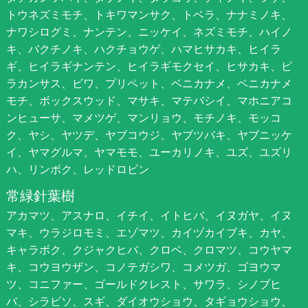
トウネズミモチ、トキワマンサク、トベラ、ナナミノキ、
ナワシログミ、ナンテン、ニッケイ、ネズミモチ、ハイノ
キ、バクチノキ、ハクチョウゲ、ハマヒサカキ、ヒイラ
ギ、ヒイラギナンテン、ヒイラギモクセイ、ヒサカキ、ピ
ラカンサス、ビワ、プリペット、ベニカナメ、ベニカナメ
モチ、ボックスウッド、マサキ、マテバシイ、マホニアコ
ンヒューサ、マメツゲ、マンリョウ、モチノキ、モッコ
ク、ヤシ、ヤツデ、ヤブコウジ、ヤブツバキ、ヤブニッケ
イ、ヤマグルマ、ヤマモモ、ユーカリノキ、ユズ、ユズリ
ハ、リンボク、レッドロビン
常緑針葉樹
アカマツ、アスナロ、イチイ、イトヒバ、イヌガヤ、イヌ
マキ、ウラジロモミ、エゾマツ、カイヅカイブキ、カヤ、
キャラボク、クジャクヒバ、クロベ、クロマツ、コウヤマ
キ、コウヨウザン、コノテガシワ、コメツガ、ゴヨウマ
ツ、コニファー、ゴールドクレスト、サワラ、シノブヒ
バ、シラビソ、スギ、ダイオウショウ、タギョウショウ、