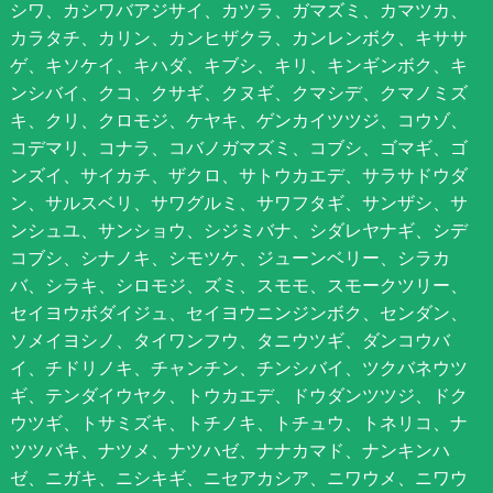
シワ、カシワバアジサイ、カツラ、ガマズミ、カマツカ、
カラタチ、カリン、カンヒザクラ、カンレンボク、キササ
ゲ、キソケイ、キハダ、キブシ、キリ、キンギンボク、キ
ンシバイ、クコ、クサギ、クヌギ、クマシデ、クマノミズ
キ、クリ、クロモジ、ケヤキ、ゲンカイツツジ、コウゾ、
コデマリ、コナラ、コバノガマズミ、コブシ、ゴマギ、ゴ
ンズイ、サイカチ、ザクロ、サトウカエデ、サラサドウダ
ン、サルスベリ、サワグルミ、サワフタギ、サンザシ、サ
ンシュユ、サンショウ、シジミバナ、シダレヤナギ、シデ
コブシ、シナノキ、シモツケ、ジューンベリー、シラカ
バ、シラキ、シロモジ、ズミ、スモモ、スモークツリー、
セイヨウボダイジュ、セイヨウニンジンボク、センダン、
ソメイヨシノ、タイワンフウ、タニウツギ、ダンコウバ
イ、チドリノキ、チャンチン、チンシバイ、ツクバネウツ
ギ、テンダイウヤク、トウカエデ、ドウダンツツジ、ドク
ウツギ、トサミズキ、トチノキ、トチュウ、トネリコ、ナ
ツツバキ、ナツメ、ナツハゼ、ナナカマド、ナンキンハ
ゼ、ニガキ、ニシキギ、ニセアカシア、ニワウメ、ニワウ