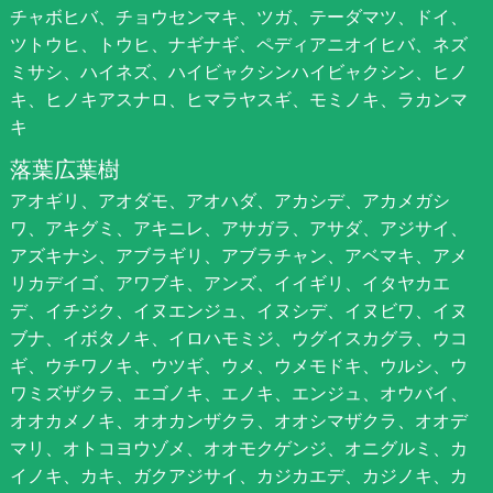
チャボヒバ、チョウセンマキ、ツガ、テーダマツ、ドイ、
ツトウヒ、トウヒ、ナギナギ、ペディアニオイヒバ、ネズ
ミサシ、ハイネズ、ハイビャクシンハイビャクシン、ヒノ
キ、ヒノキアスナロ、ヒマラヤスギ、モミノキ、ラカンマ
キ
落葉広葉樹
アオギリ、アオダモ、アオハダ、アカシデ、アカメガシ
ワ、アキグミ、アキニレ、アサガラ、アサダ、アジサイ、
アズキナシ、アブラギリ、アブラチャン、アベマキ、アメ
リカデイゴ、アワブキ、アンズ、イイギリ、イタヤカエ
デ、イチジク、イヌエンジュ、イヌシデ、イヌビワ、イヌ
ブナ、イボタノキ、イロハモミジ、ウグイスカグラ、ウコ
ギ、ウチワノキ、ウツギ、ウメ、ウメモドキ、ウルシ、ウ
ワミズザクラ、エゴノキ、エノキ、エンジュ、オウバイ、
オオカメノキ、オオカンザクラ、オオシマザクラ、オオデ
マリ、オトコヨウゾメ、オオモクゲンジ、オニグルミ、カ
イノキ、カキ、ガクアジサイ、カジカエデ、カジノキ、カ