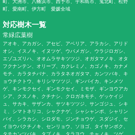
町、大洲市、八幡浜市、西予市、宇和島市、鬼北町、松野
町、愛南町、伊方町 愛媛全域
対応樹木一覧
常緑広葉樹
アオキ、アカガシ、アセビ、アベリア、アラカシ、アリド
オシ、イスノキ、イヌツゲ、ウバメガシ、ウラジロガシ、
エゾユズリハ、オオムラサキツツジ、オガタマノキ、オタ
フクナンテン、オリーブ、カクレミノ、カゴノキ、カナメ
モチ、カラタチバナ、カラタネオガタマ、カンツバキ、キ
ョウチクトウ、キリシマツツジ、ギンバイカ、キンメツ
ゲ、キンモクセイ、ギンモクセイ、ミモザ、ギンヨウアカ
シア、クスノキ、クチナシ、クロガネモチ、ゲッケイジ
ュ、サカキ、サザンカ、サツキツツジ、サンゴジュ、シキ
ミ、シマトネリコ、シャクナゲ、シャシャンポ、シャリン
バイ、シラカシ、シロダモ、ジンチョウゲ、スダジイ、セ
イヨウバクチノキ、センリョウ、ソヨゴ、タイサンボク、
タチカンツバキ、タブノキ、タラヨウ、チャノキ、ツゲ、