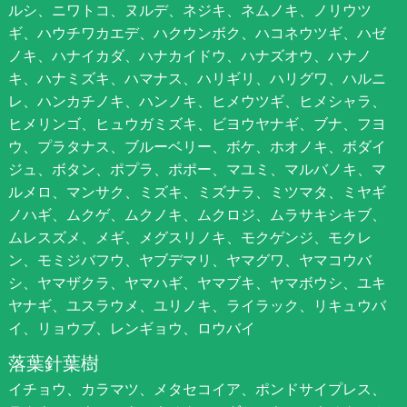
ルシ、ニワトコ、ヌルデ、ネジキ、ネムノキ、ノリウツ
ギ、ハウチワカエデ、ハクウンボク、ハコネウツギ、ハゼ
ノキ、ハナイカダ、ハナカイドウ、ハナズオウ、ハナノ
キ、ハナミズキ、ハマナス、ハリギリ、ハリグワ、ハルニ
レ、ハンカチノキ、ハンノキ、ヒメウツギ、ヒメシャラ、
ヒメリンゴ、ヒュウガミズキ、ビヨウヤナギ、ブナ、フヨ
ウ、プラタナス、ブルーベリー、ボケ、ホオノキ、ボダイ
ジュ、ボタン、ポプラ、ポポー、マユミ、マルバノキ、マ
ルメロ、マンサク、ミズキ、ミズナラ、ミツマタ、ミヤギ
ノハギ、ムクゲ、ムクノキ、ムクロジ、ムラサキシキブ、
ムレスズメ、メギ、メグスリノキ、モクゲンジ、モクレ
ン、モミジバフウ、ヤブデマリ、ヤマグワ、ヤマコウバ
シ、ヤマザクラ、ヤマハギ、ヤマブキ、ヤマボウシ、ユキ
ヤナギ、ユスラウメ、ユリノキ、ライラック、リキュウバ
イ、リョウブ、レンギョウ、ロウバイ
落葉針葉樹
イチョウ、カラマツ、メタセコイア、ポンドサイプレス、