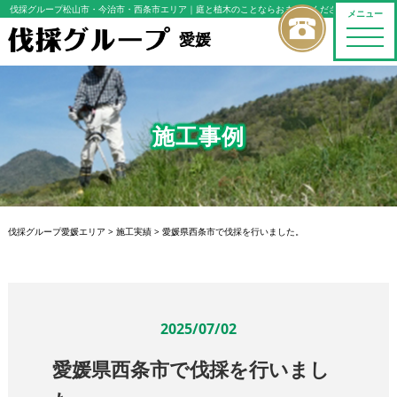
伐採グループ松山市・今治市・西条市エリア
｜庭と植木のことならおまかせください
メニュー
toggle
愛媛
naviga
施工事例
伐採グループ愛媛エリア
>
施工実績
>
愛媛県西条市で伐採を行いました。
2025/07/02
愛媛県西条市で伐採を行いまし