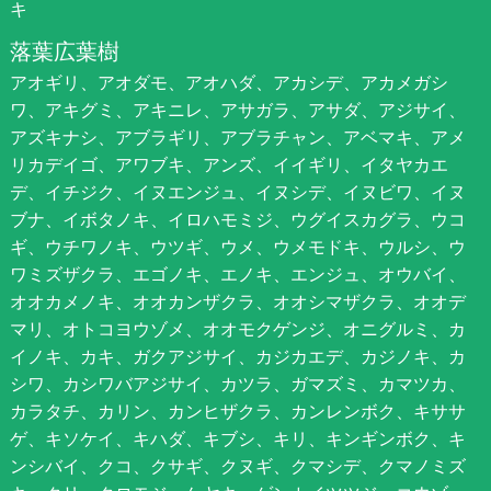
キ
落葉広葉樹
アオギリ、アオダモ、アオハダ、アカシデ、アカメガシ
ワ、アキグミ、アキニレ、アサガラ、アサダ、アジサイ、
アズキナシ、アブラギリ、アブラチャン、アベマキ、アメ
リカデイゴ、アワブキ、アンズ、イイギリ、イタヤカエ
デ、イチジク、イヌエンジュ、イヌシデ、イヌビワ、イヌ
ブナ、イボタノキ、イロハモミジ、ウグイスカグラ、ウコ
ギ、ウチワノキ、ウツギ、ウメ、ウメモドキ、ウルシ、ウ
ワミズザクラ、エゴノキ、エノキ、エンジュ、オウバイ、
オオカメノキ、オオカンザクラ、オオシマザクラ、オオデ
マリ、オトコヨウゾメ、オオモクゲンジ、オニグルミ、カ
イノキ、カキ、ガクアジサイ、カジカエデ、カジノキ、カ
シワ、カシワバアジサイ、カツラ、ガマズミ、カマツカ、
カラタチ、カリン、カンヒザクラ、カンレンボク、キササ
ゲ、キソケイ、キハダ、キブシ、キリ、キンギンボク、キ
ンシバイ、クコ、クサギ、クヌギ、クマシデ、クマノミズ