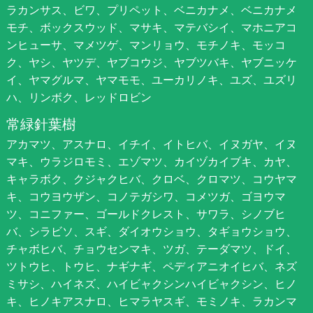
ラカンサス、ビワ、プリペット、ベニカナメ、ベニカナメ
モチ、ボックスウッド、マサキ、マテバシイ、マホニアコ
ンヒューサ、マメツゲ、マンリョウ、モチノキ、モッコ
ク、ヤシ、ヤツデ、ヤブコウジ、ヤブツバキ、ヤブニッケ
イ、ヤマグルマ、ヤマモモ、ユーカリノキ、ユズ、ユズリ
ハ、リンボク、レッドロビン
常緑針葉樹
アカマツ、アスナロ、イチイ、イトヒバ、イヌガヤ、イヌ
マキ、ウラジロモミ、エゾマツ、カイヅカイブキ、カヤ、
キャラボク、クジャクヒバ、クロベ、クロマツ、コウヤマ
キ、コウヨウザン、コノテガシワ、コメツガ、ゴヨウマ
ツ、コニファー、ゴールドクレスト、サワラ、シノブヒ
バ、シラビソ、スギ、ダイオウショウ、タギョウショウ、
チャボヒバ、チョウセンマキ、ツガ、テーダマツ、ドイ、
ツトウヒ、トウヒ、ナギナギ、ペディアニオイヒバ、ネズ
ミサシ、ハイネズ、ハイビャクシンハイビャクシン、ヒノ
キ、ヒノキアスナロ、ヒマラヤスギ、モミノキ、ラカンマ