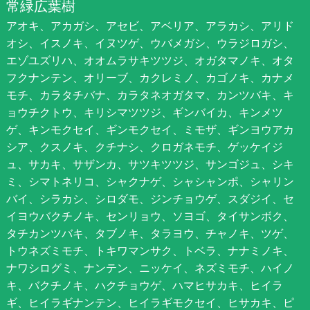
常緑広葉樹
アオキ、アカガシ、アセビ、アベリア、アラカシ、アリド
オシ、イスノキ、イヌツゲ、ウバメガシ、ウラジロガシ、
エゾユズリハ、オオムラサキツツジ、オガタマノキ、オタ
フクナンテン、オリーブ、カクレミノ、カゴノキ、カナメ
モチ、カラタチバナ、カラタネオガタマ、カンツバキ、キ
ョウチクトウ、キリシマツツジ、ギンバイカ、キンメツ
ゲ、キンモクセイ、ギンモクセイ、ミモザ、ギンヨウアカ
シア、クスノキ、クチナシ、クロガネモチ、ゲッケイジ
ュ、サカキ、サザンカ、サツキツツジ、サンゴジュ、シキ
ミ、シマトネリコ、シャクナゲ、シャシャンポ、シャリン
バイ、シラカシ、シロダモ、ジンチョウゲ、スダジイ、セ
イヨウバクチノキ、センリョウ、ソヨゴ、タイサンボク、
タチカンツバキ、タブノキ、タラヨウ、チャノキ、ツゲ、
トウネズミモチ、トキワマンサク、トベラ、ナナミノキ、
ナワシログミ、ナンテン、ニッケイ、ネズミモチ、ハイノ
キ、バクチノキ、ハクチョウゲ、ハマヒサカキ、ヒイラ
ギ、ヒイラギナンテン、ヒイラギモクセイ、ヒサカキ、ピ