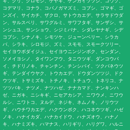
キ、クリ、クロモジ、ケヤキ、ゲンカイツツジ、コウゾ、
コデマリ、コナラ、コバノガマズミ、コブシ、ゴマギ、ゴ
ンズイ、サイカチ、ザクロ、サトウカエデ、サラサドウダ
ン、サルスベリ、サワグルミ、サワフタギ、サンザシ、サ
ンシュユ、サンショウ、シジミバナ、シダレヤナギ、シデ
コブシ、シナノキ、シモツケ、ジューンベリー、シラカ
バ、シラキ、シロモジ、ズミ、スモモ、スモークツリー、
セイヨウボダイジュ、セイヨウニンジンボク、センダン、
ソメイヨシノ、タイワンフウ、タニウツギ、ダンコウバ
イ、チドリノキ、チャンチン、チンシバイ、ツクバネウツ
ギ、テンダイウヤク、トウカエデ、ドウダンツツジ、ドク
ウツギ、トサミズキ、トチノキ、トチュウ、トネリコ、ナ
ツツバキ、ナツメ、ナツハゼ、ナナカマド、ナンキンハ
ゼ、ニガキ、ニシキギ、ニセアカシア、ニワウメ、ニワウ
ルシ、ニワトコ、ヌルデ、ネジキ、ネムノキ、ノリウツ
ギ、ハウチワカエデ、ハクウンボク、ハコネウツギ、ハゼ
ノキ、ハナイカダ、ハナカイドウ、ハナズオウ、ハナノ
キ、ハナミズキ、ハマナス、ハリギリ、ハリグワ、ハルニ