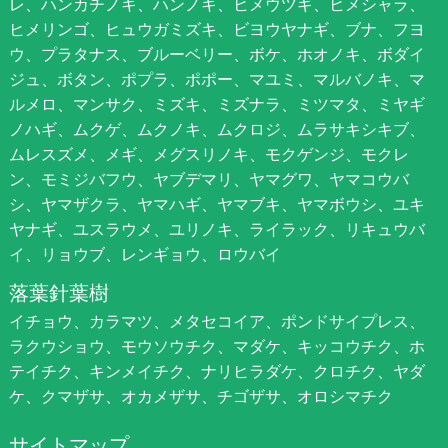
レ、ハンカチノキ、ハンノキ、ヒメウツギ、ヒメシャラ、
ヒメリンゴ、ヒュウガミズキ、ビヨウヤナギ、ブナ、フヨ
ウ、プラタナス、ブルーベリー、ボケ、ホオノキ、ボダイ
ジュ、ボタン、ポプラ、ポポー、マユミ、マルバノキ、マ
ルメロ、マンサク、ミズキ、ミズナラ、ミツマタ、ミヤギ
ノハギ、ムクゲ、ムクノキ、ムクロジ、ムラサキシキブ、
ムレスズメ、メギ、メグスリノキ、モクゲンジ、モクレ
ン、モミジバフウ、ヤブデマリ、ヤマグワ、ヤマコウバ
シ、ヤマザクラ、ヤマハギ、ヤマブキ、ヤマボウシ、ユキ
ヤナギ、ユスラウメ、ユリノキ、ライラック、リキュウバ
イ、リョウブ、レンギョウ、ロウバイ
落葉針葉樹
イチョウ、カラマツ、メタセコイア、ポンドサイプレス、
ラクウショウ、モウソウチク、マダケ、キッコウチク、ホ
テイチク、キンメイチク、ナリヒラダケ、クロチク、ヤダ
ケ、クマザサ、オカメザサ、チゴザサ、オロシマチク
サイトマップ