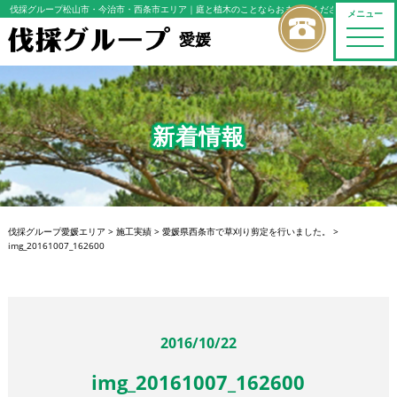
伐採グループ松山市・今治市・西条市エリア
｜庭と植木のことならおまかせください
メニュー
toggle
愛媛
naviga
新着情報
伐採グループ愛媛エリア
>
施工実績
>
愛媛県西条市で草刈り剪定を行いました。
>
img_20161007_162600
2016/10/22
img_20161007_162600